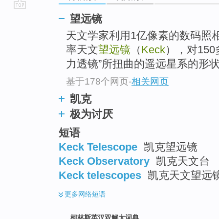
go
望远镜
top
天文学家利用1亿像素的数码照
率天文
望远镜
（
Keck
），对15
力透镜”所扭曲的遥远星系的形
基于178个网页
-
相关网页
凯克
极为讨厌
短语
Keck Telescope
凯克望远镜
Keck Observatory
凯克天文台
Keck telescopes
凯克天文望远镜
更多
网络短语
柯林斯英汉双解大词典