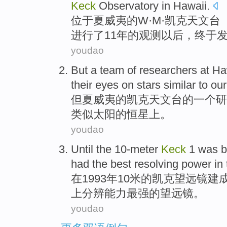
Keck
Observatory
in Hawaii
.
位于
夏威夷
的
W
·
M
·
凯克
天文台
进行了
11
年
的
观测
以后，终于
youdao
But
a
team
of
researchers at
Ha
their
eyes
on
stars
similar
to
our
但
夏威夷
的
凯克
天文台
的
一个
研
类似
太阳
的
恒星
上。
youdao
Until
the
10-meter
Keck
1
was bu
had the
best
resolving
power
in
在
1993年10米
的
凯克望远镜
建
上
分辨
能力
最强
的望远镜。
youdao