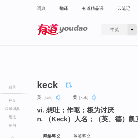
词典
翻译
有道精品课
云笔记
中英
有道 - 网易旗下搜索
keck
目录
英
[kek]
美
[kek]
释义
vi. 想吐；作呕；极为讨厌
权威词典
用法
n. （Keck）人名；（英、德）凯
例句
网络释义
英英释义