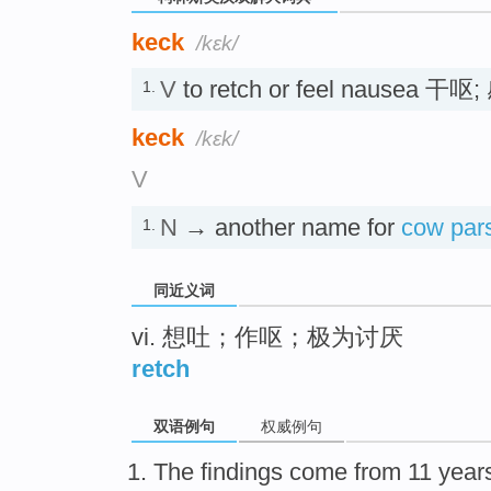
keck
/kɛk/
V
to retch or feel nausea 
1.
keck
/kɛk/
V
N
→ another name for
cow par
1.
同近义词
vi. 想吐；作呕；极为讨厌
retch
双语例句
权威例句
The
findings
come from
11
year