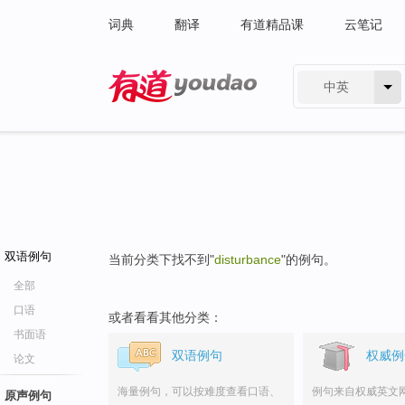
词典
翻译
有道精品课
云笔记
中英
有道 - 网易旗下搜索
双语例句
当前分类下找不到"
disturbance
"的例句。
全部
口语
或者看看其他分类：
书面语
双语例句
权威例
论文
海量例句，可以按难度查看口语、
例句来自权威英文
原声例句