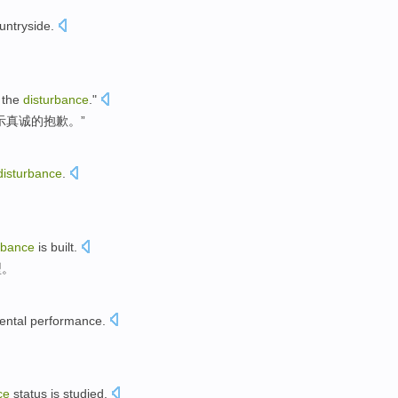
untryside
.
the
disturbance
."
示真诚的
抱歉
。”
disturbance
.
rbance
is
built
.
型
。
ental
performance.
ce
status
is studied
.