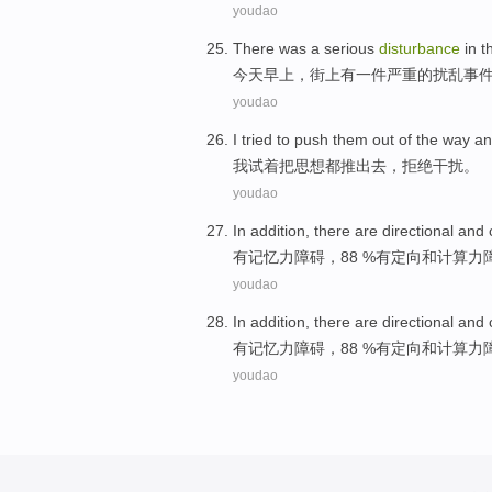
youdao
There was
a
serious
disturbance
in t
今天
早上，
街上
有
一
件严重
的
扰乱事
youdao
I
tried
to
push
them out of the way a
我
试
着
把思想
都推出去，拒绝干扰。
youdao
In addition,
there
are
directional
and
有
记忆力
障碍
，88 %有
定向
和
计算
力
youdao
In addition,
there
are
directional
and
有
记忆力
障碍
，88 %有
定向
和
计算
力
youdao