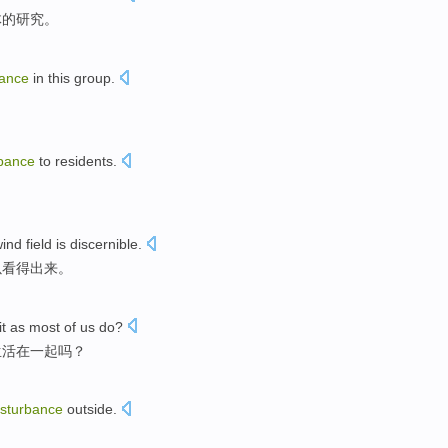
体的研究。
bance
in this group.
rbance
to
residents
.
wind
field
is discernible
.
以看得出来。
it
as
most
of
us
do
?
生活在
一起
吗？
isturbance
outside
.