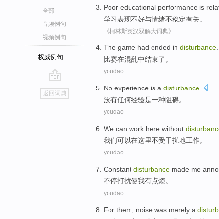
Poor
educational
performance
is
rela
全部
学习
表现
不好
与
情绪
不稳定
有关
。
音频例句
《柯林斯英汉双解大词典》
视频例句
The game
had ended
in
disturbance
.
权威例句
比赛
在
混乱中结束
了
。
youdao
go
No
experience
is
a
disturbance
.
返回词典
top
没有任何
经验
是
一种
阻碍
。
youdao
We
can
work
here
without
disturbanc
我们
可以
在这里
不
受干扰地
工作
。
youdao
Constant
disturbance
made
me
anno
不停
打扰
使
我
有点烦
。
youdao
For
them
,
noise
was merely
a
distur