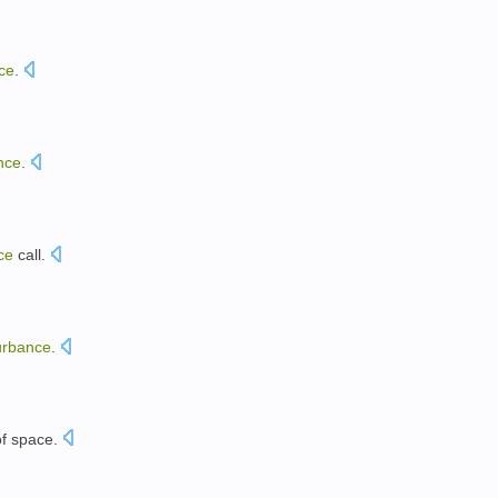
ce
.
nce
.
ce
call
.
urbance
.
f
space
.