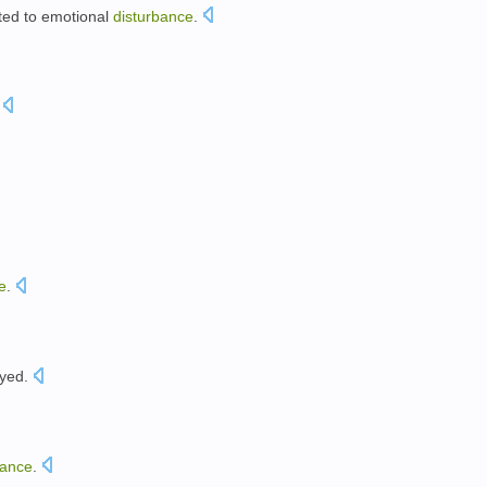
ted
to
emotional
disturbance
.
e
.
yed
.
bance
.