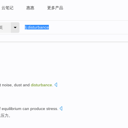
云笔记
惠惠
更多产品
英
t
noise
,
dust
and
disturbance
.
。
f
equilibrium
can
produce
stress
.
生
压力
。