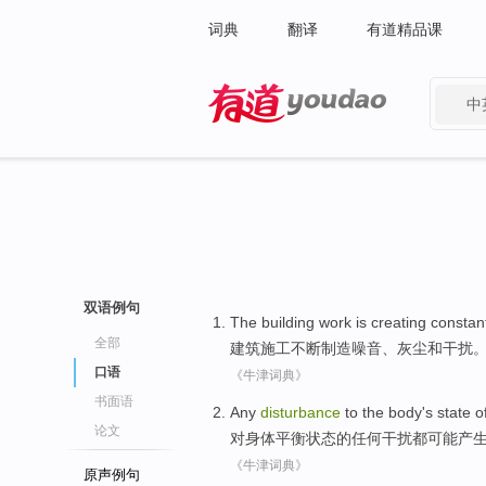
词典
翻译
有道精品课
中
有道 - 网易旗下搜索
双语例句
The building
work is
creating
constan
全部
建筑
施工
不断
制造
噪音
、
灰尘
和
干扰
口语
《牛津词典》
书面语
Any
disturbance
to
the
body
's
state
o
论文
对
身体
平衡
状态
的
任何
干扰
都可能
产
《牛津词典》
原声例句