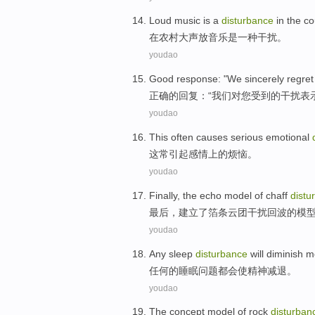
Loud
music
is
a
disturbance
in
the co
在
农村
大声放
音乐
是
一种
干扰
。
youdao
Good
response
: "
We
sincerely
regret
正确
的
回复
：“
我们
对
您
受到的
干扰
表
youdao
This
often
causes serious
emotional
这
常
引起
感情上
的
烦恼
。
youdao
Finally
,
the echo
model
of
chaff
distu
最后
，
建立了
箔条云团
干扰
回波
的
模
youdao
Any
sleep
disturbance
will
diminish
m
任何
的
睡眠
问题
都会
使
精神
减退
。
youdao
The
concept
model
of
rock
disturban