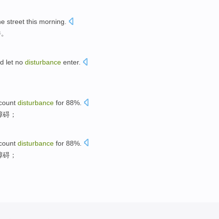
he street
this morning
.
件
。
nd
let no
disturbance
enter
.
count
disturbance
for 88%.
障碍；
count
disturbance
for 88%.
障碍；