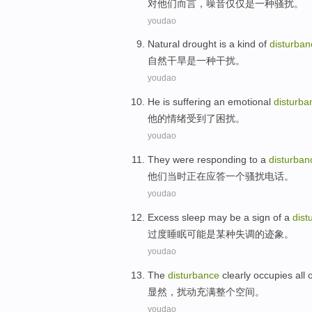
对
他们而言
，
噪音
仅仅
是
一种
骚扰。
youdao
Natural
drought
is
a
kind of
disturban
自然
干旱
是
一
种
干扰
。
youdao
He
is suffering
an
emotional
disturba
他
的
情绪
受到
了困扰。
youdao
They
were responding
to
a
disturban
他们
当时
正在
应答
一个
骚扰
电话。
youdao
Excess
sleep
may
be
a
sign
of
a
dist
过度
睡眠
可能
是
某种失调
的
迹象
。
youdao
The
disturbance
clearly
occupies
all
o
显然
，
扰动
充满
整个
空间
。
youdao