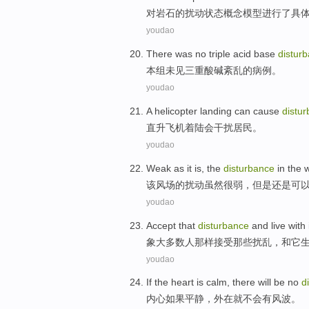
对
岩石
的
扰动
状态
概念
模型
进行
了具
youdao
There
was no triple
acid base
distur
本组
未
见三重
酸碱
紊乱的病例。
youdao
A helicopter
landing
can cause
distu
直升
飞机
着陆
会
干扰居民。
youdao
Weak
as it
is
,
the
disturbance
in
the
该
风
场
的
扰动
虽然
很
弱
，但是
还是
可
youdao
Accept
that
disturbance
and
live
with
象
大多数
人
那样
接受
那些
扰乱
，
和
它
youdao
If
the
heart
is
calm
,
there
will be no
d
内心
如果
平静
，
外在
就
不会
有
风波
。