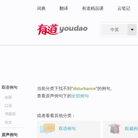
词典
翻译
有道精品课
云笔记
中英
有道 - 网易旗下搜索
双语例句
当前分类下找不到"
disturbance
"的例句。
查看原声例句下的
全部例句
全部
口语
书面语
或者看看其他分类：
论文
双语例句
权威例
原声例句