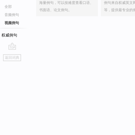
海量例句，可以按难度查看口语、
例句来自权威英文
全部
书面语、论文例句。
等，提供最专业的
音频例句
视频例句
权威例句
go
返回词典
top