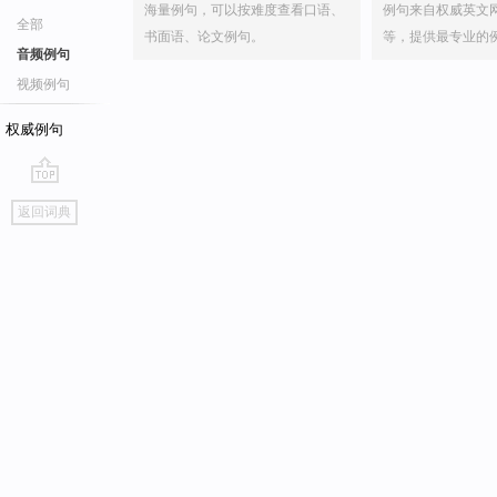
海量例句，可以按难度查看口语、
例句来自权威英文
全部
书面语、论文例句。
等，提供最专业的
音频例句
视频例句
权威例句
go
返回词典
top