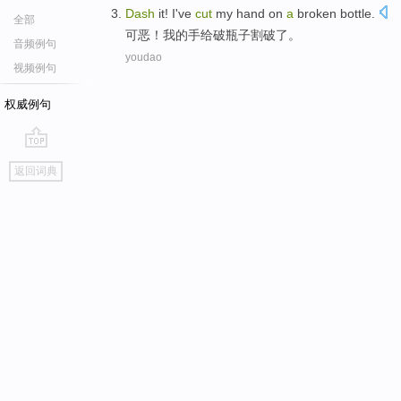
Dash
it
!
I
've
cut
my
hand
on
a
broken
bottle
.
全部
可恶
！
我
的
手
给
破
瓶子割
破了
。
音频例句
youdao
视频例句
权威例句
go
返回词典
top