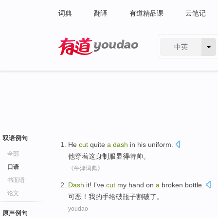
词典
翻译
有道精品课
云笔记
中英
有道 - 网易旗下搜索
双语例句
He
cut
quite
a
dash
in
his
uniform
.
全部
他
穿着
这身
制服
显得
特帅
。
口语
《牛津词典》
书面语
Dash
it
!
I
've
cut
my
hand
on
a
broken
bottle
.
论文
可恶
！
我
的
手
给
破
瓶子割
破了
。
youdao
原声例句