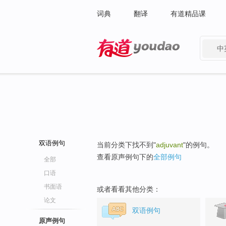
词典
翻译
有道精品课
中
有道 - 网易旗下搜索
双语例句
当前分类下找不到"
adjuvant
"的例句。
查看原声例句下的
全部例句
全部
口语
书面语
或者看看其他分类：
论文
双语例句
原声例句