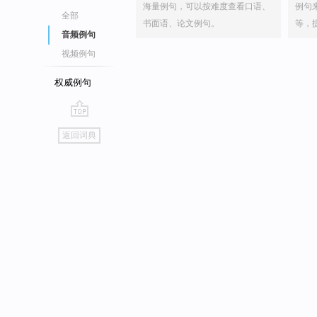
海量例句，可以按难度查看口语、
例句
全部
书面语、论文例句。
等，
音频例句
视频例句
权威例句
go
返回词典
top