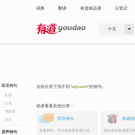
词典
翻译
有道精品课
云笔记
中英
有道 - 网易旗下搜索
双语例句
当前分类下找不到"
adjuvant
"的例句。
全部
口语
或者看看其他分类：
书面语
双语例句
权威例
论文
海量例句，可以按难度查看口语、
例句来自权威英文
原声例句