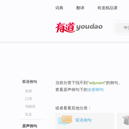
词典
翻译
有道精品课
中
有道 - 网易旗下搜索
双语例句
当前分类下找不到"
adjuvant
"的例句。
查看原声例句下的
全部例句
全部
口语
书面语
或者看看其他分类：
论文
双语例句
原声例句