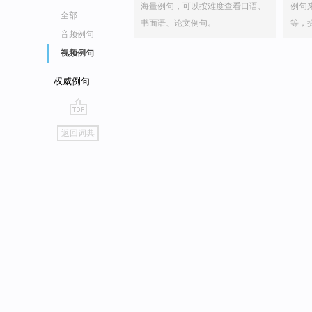
海量例句，可以按难度查看口语、
例句
全部
书面语、论文例句。
等，
音频例句
视频例句
权威例句
go
返回词典
top