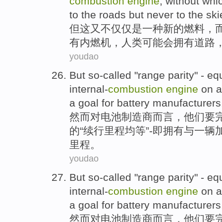
combustion
engine
,
without
whi
to the
roads
but
never
to
the ski
但
这
又
不仅仅
是
一
种新的
燃料
，
有
内燃机
，
人类
可能
会
拥有
道路
youdao
But
so-called
"range
parity
"
-
equ
internal-
combustion
engine
on
a
a
goal
for
battery
manufacturers
然而
对
电池
制造商
而言，他们要
的
“
续行
里程
均等
”
-
即拥有与
一
辆
里程。
youdao
But
so-called
"range
parity
"
-
equ
internal-
combustion
engine
on
a
a
goal
for
battery
manufacturers
然而
对
电池
制造商
而言，他们要