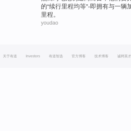
的
“
续行
里程
均等
”
-
即拥有与
一
辆
里程。
youdao
关于有道
Investors
有道智选
官方博客
技术博客
诚聘英