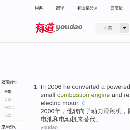
词典
翻译
有道精品课
云笔记
中英
有道 - 网易旗下搜索
双语例句
In 2006
he
converted
a
powere
全部
small
combustion
engine
and
re
口语
electric motor
.
书面语
2006年，
他
转向
了
动力
滑翔机
，
论文
电池
和
电动机
来替代
。
youdao
原声例句