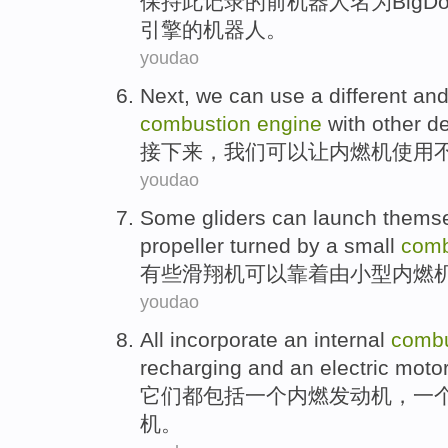
保持
此
记录
的前
机器人
名为
BigD
引擎
的机器人。
youdao
Next
,
we
can
use
a
different
and
combustion
engine
with other d
接下来
，
我们
可以
让
内燃机
使用
youdao
Some
gliders
can
launch themse
propeller turned
by a
small
comb
有些
滑翔机
可以
靠着
由
小型
内燃
youdao
All
incorporate
an
internal
combu
recharging
and
an
electric moto
它们都
包括
一
个
内燃
发动机
，
一
机
。