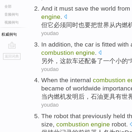
全部
And
it
must
save
the
world
from
音频例句
engine
.
视频例句
但
它
必须
同时也要把
世界
从
内燃
youdao
权威例句
In addition
,
the
car
is
fitted
with
combustion
engine
.
go
返回词典
top
另外
，
这
款
车
还
配备了
一个
小
的“
youdao
When
the internal
combustion
e
became
of worldwide
importanc
当
内燃机
发明后
，
石油
更
具有
世
youdao
The
robot
that previously
held t
size
,
combustion
engine
robot.