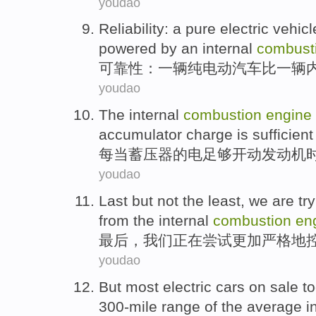
youdao
Reliability
:
a
pure
electric
vehicl
powered by
an internal
combust
可靠性
：
一
辆
纯
电动
汽车
比
一
辆
youdao
The
internal
combustion
engine
accumulator charge
is
sufficient
每当
蓄
压器的电
足够
开动发动机
youdao
Last but
not the least,
we
are
tr
from
the
internal
combustion
en
最后
，
我们
正在
尝试
更加
严格地
youdao
But
most
electric
cars
on
sale t
300
-mile
range
of the
average
i