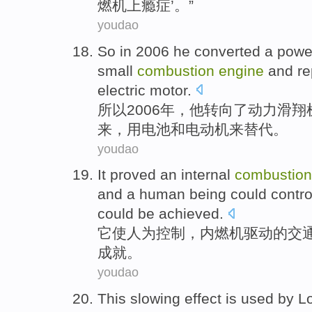
燃机
上瘾
症’。”
youdao
So
in 2006
he
converted
a
powe
small
combustion
engine
and
re
electric motor
.
所以
2006年，
他
转向
了
动力
滑翔
来，
用
电池
和
电动机
来替代
。
youdao
It
proved an internal
combustio
and a
human being
could
contro
could
be achieved.
它
使
人为
控制
，
内燃机
驱动
的
交
成就。
youdao
This
slowing
effect
is
used
by
L