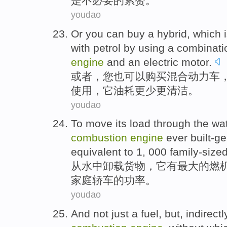
是
不必要
的
累赘
。
youdao
Or
you
can
buy
a
hybrid
,
which
with petrol
by
using
a combinati
engine
and
an electric motor
.
或者
，
您
也
可以
购买
混合动力车
使用
，
它
油耗
更少更
清洁
。
youdao
To move its
load
through
the wa
combustion
engine
ever
built-g
equivalent to 1
, 000
family-size
从水中
卸载
货物
，
它
有
最大
的
燃
家庭轿车的功率。
youdao
And
not just
a
fuel
,
but
, indirectl