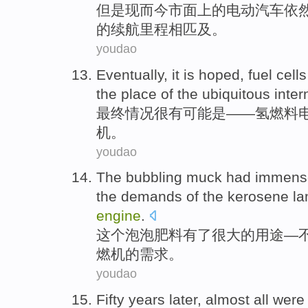
但是
现
而今市面
上
的
电动
汽车
依
的续航里程相匹及。
youdao
Eventually
, it
is
hoped,
fuel
cells
the
place
of
the
ubiquitous
inter
最终
情况很有可能
是
——
氢
燃料
机
。
youdao
The
bubbling
muck
had
immens
the
demands
of the
kerosene l
engine
.
这个
泡泡
肥料
有
了
很大
的
用途—
燃机的
需求
。
youdao
Fifty
years
later
, almost all wer