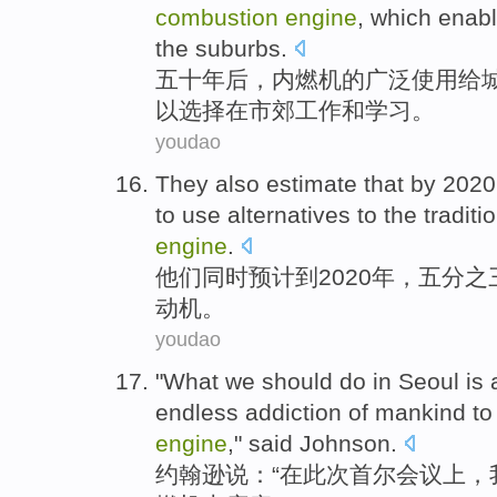
combustion
engine
, which enab
the
suburbs
.
五十
年
后
，内燃机的广泛使用给
以
选择
在市郊
工作
和
学习。
youdao
They
also
estimate that
by
2020,
to
use
alternatives to
the
traditi
engine
.
他们
同时
预计
到
2020年，五分之
动机
。
youdao
"What
we
should
do in Seoul
is
endless
addiction
of
mankind
to
engine
," said
Johnson
.
约翰逊
说：“
在
此次首尔会议上，