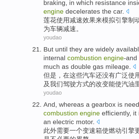
braking
, in which resistance
ins
engine
decelerates
the
car
.
莲花
使用
减速
效果
来
模拟
引擎
制
为
车辆
减速
。
youdao
But
until
they are
widely
availab
internal
combustion
engine
-and
much as double
gas
mileage
.
但是
，在这些汽车还没有
广泛
使
及
我们
驾驶
方式
的改变能使
汽油
youdao
And,
whereas
a
gearbox
is
nee
combustion
engine
efficiently
,
it
an
electric motor
.
此外
需要
一个
变速箱
使燃
动
引擎