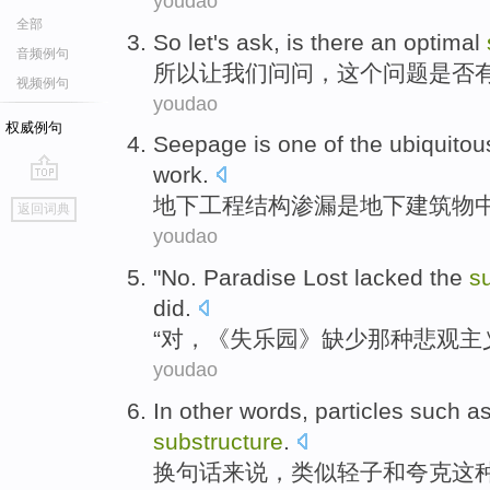
youdao
全部
So
let
's
ask
,
is
there
an optimal
音频例句
所以
让
我们
问问
，
这个
问题
是否
视频例句
youdao
权威例句
Seepage
is
one
of the
ubiquitou
work
.
go
地下
工程
结构
渗漏
是
地下
建筑物
返回词典
top
youdao
"
No
.
Paradise Lost
lacked
the
s
did.
“
对
，《失
乐园
》
缺少
那种
悲观主
youdao
In
other words
,
particles
such
as
substructure
.
换
句
话来说，类似轻子
和
夸克
这