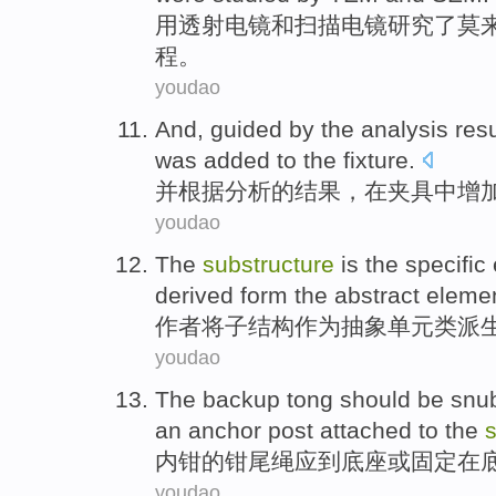
用透射
电镜
和
扫描
电镜
研究了
莫
程
。
youdao
And
,
guided by
the
analysis
resu
was added
to
the
fixture
.
并
根据
分析
的
结果
，在夹具中增
youdao
The
substructure
is
the
specific
derived form
the
abstract
eleme
作者
将子结构
作为
抽象
单元
类
派
youdao
The backup
tong
should be
snu
an
anchor
post
attached
to the
s
内
钳
的钳尾绳
应
到底座
或
固定
在
youdao