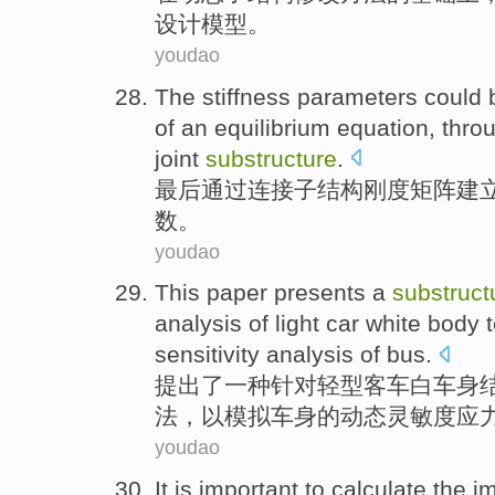
设计
模型
。
youdao
The
stiffness
parameters
could
of
an
equilibrium
equation
,
thro
joint
substructure
.
最后
通过
连接子结构
刚度
矩阵
建
数
。
youdao
This paper presents
a
substruct
analysis
of
light
car
white
body
sensitivity analysis of bus.
提出
了
一种
针对
轻型
客车
白
车身
法
，
以
模拟
车身
的
动态
灵敏度应
youdao
It
is
important
to
calculate the
i