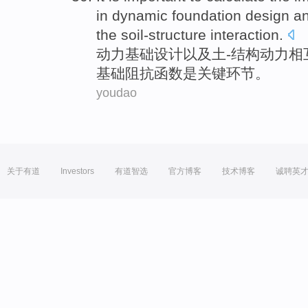
in
dynamic
foundation
design
a
the
soil-structure
interaction
.
动力
基础
设计
以及
土
-结构动力
相
基础
阻抗
函数
是
关键环节
。
youdao
关于有道
Investors
有道智选
官方博客
技术博客
诚聘英