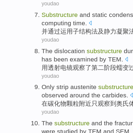
youdao
Substructure
and
static
condens
computing
time.
并通过运用子结构法
及
静力
凝聚
youdao
The
dislocation
substructure
dur
has
been examined
by
TEM
.
用
透射
电镜观察
了
第二
阶段
蠕
变
youdao
Only
strip
austenite
substructur
observed
around the
carbides
.
在
碳化物颗粒附近
只
观察到
奥
氏
youdao
The
substructure
and
the
fractu
were
studied
by
TEM and
SEM
.