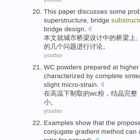
This paper
discusses
some
pro
superstructure,
bridge
substruct
bridge
design.
本文
就
城市
桥梁
设计
中的
桥梁上
的
几个
问题
进行
讨论
。
youdao
WC
powders
prepared
at
higher
characterized by
complete
sinte
slight
micro-strain
.
在
高温
下制取的
wc
粉
，结晶
完整
小
。
youdao
Examples
show that
the propos
conjugate
gradient
method
can