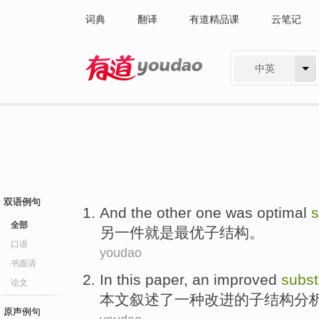
词典
翻译
有道精品课
云笔记
中英
有道 - 网易旗下搜索
双语例句
And the other
one
was
optimal
s
全部
另
一件
就是
最
优子
结构。
口语
youdao
书面语
In this paper
,
an
improved
subst
论文
本文
叙述了
一种
改进
的
子结构
分
原声例句