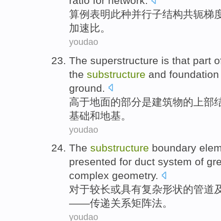
ratio
for
network
.
算例
表明
此种
并行
子结构
共轭
梯
加速
比
。
youdao
The
superstructure
is
that
part
o
the
substructure
and
foundation
ground.
高于
地面
的
部分
是
建筑物
的
上部
基础
和
地基
。
youdao
The
substructure
boundary
elem
presented
for
duct
system
of
gre
complex
geometry
.
对于
较
长
或
具有
复杂
形状
的
管道
——传递关系
矩阵
法
。
youdao