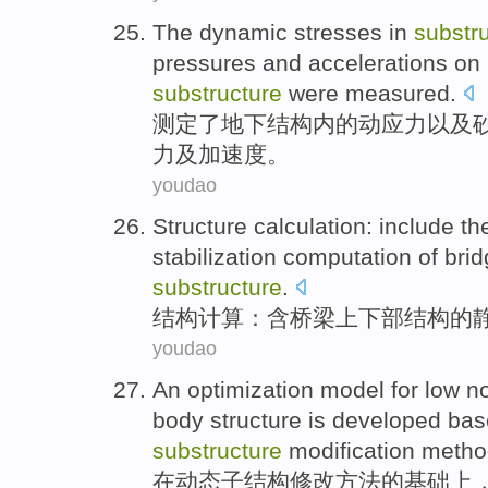
The
dynamic
stresses
in
substr
pressures
and
accelerations
on 
substructure
were measured
.
测定
了地下结构内
的
动
应力
以及
力
及
加速度
。
youdao
Structure
calculation
:
include
th
stabilization
computation
of
brid
substructure
.
结构
计算
：
含
桥梁
上下
部结构
的
youdao
An
optimization
model
for
low
n
body
structure
is
developed
bas
substructure
modification
metho
在
动态
子结构
修改
方法
的
基础
上