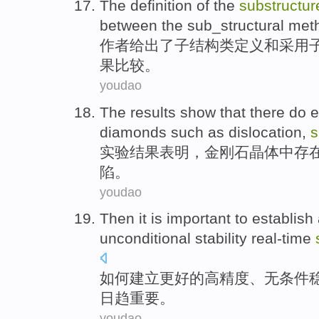
The
definition
of
the
substructur
between the sub_structural me
作者给出
了
子结构
类
定义
和
采用
果
比较。
youdao
The results
show that
there do
e
diamonds
such as
dislocation
,
s
实验
结果
表明
，
金刚石
晶体
中
存
陷
。
youdao
Then it is
important
to
establish
unconditional
stability
real-time
如何
建立
更好的
高精度
、
无条件
日趋
重要
。
youdao