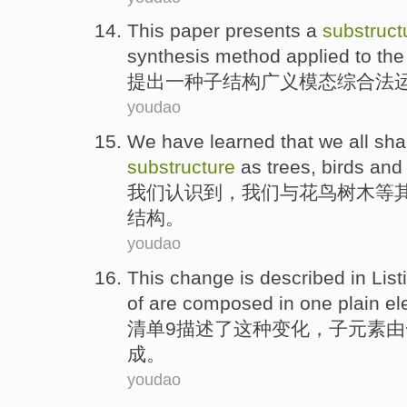
This paper presents
a
substruct
synthesis method
applied
to
the
提出
一
种子
结构
广义
模态
综合法
youdao
We
have learned
that we all
sha
substructure
as
trees
, birds an
我们
认识
到，我们
与花鸟
树木
等
结构。
youdao
This
change
is
described
in
List
of are composed
in
one
plain
el
清单
9
描述
了
这种
变化
，
子
元素
由
成
。
youdao