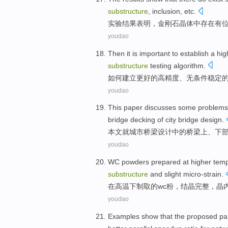
substructure
,
inclusion
,
etc
.
实验
结果
表明
，
金刚石
晶体
中
存在
有
youdao
Then it is
important
to
establish a
hig
substructure
testing
algorithm
.
如何
建立
更好的
高精度
、
无条件
稳定
youdao
This paper
discusses
some
problems
bridge
decking
of
city
bridge
design.
本文
就
城市
桥梁
设计
中的
桥梁上、
下
youdao
WC
powders
prepared
at
higher tem
substructure
and
slight
micro-strain
.
在
高温
下制取的
wc
粉
，结晶
完整
，晶
youdao
Examples
show that
the proposed
pa