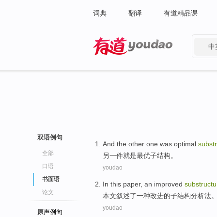
词典
翻译
有道精品课
中
有道 - 网易旗下搜索
双语例句
And the other
one
was
optimal
subst
全部
另
一件
就是
最
优子
结构。
口语
youdao
书面语
In this paper
,
an
improved
substructu
论文
本文
叙述了
一种
改进
的
子结构
分析法
youdao
原声例句