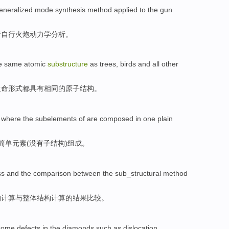
eneralized
mode
synthesis method
applied
to
the gun
于自行
火炮
动力学
分析。
e
same
atomic
substructure
as
trees
, birds and
all
other
生命
形式
都
具有
相同
的
原子
结构。
,
where the subelements
of are composed
in
one
plain
简单
元素(没有子结构)
组成
。
ss
and
the comparison
between the sub_structural method
构计算与整体结构计算的
结果
比较。
 some
defects
in
the diamonds
such as
dislocation
,