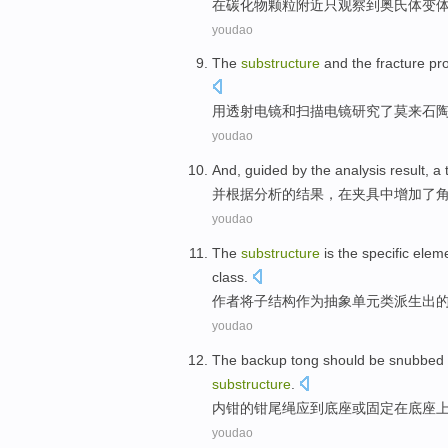
在
碳化物颗粒附近
只
观察到
奥
氏体变
youdao
The
substructure
and
the
fracture
pr
用透射
电镜
和
扫描
电镜
研究了
莫来石
youdao
And
,
guided by
the
analysis
result
,
a 
并
根据
分析
的
结果
，在夹具中增加
了
youdao
The
substructure
is
the
specific
elem
class.
作者
将子结构
作为
抽象
单元
类
派生
出
youdao
The backup
tong
should be
snubbed
substructure
.
内
钳
的钳尾绳
应
到底座
或
固定
在底座
youdao