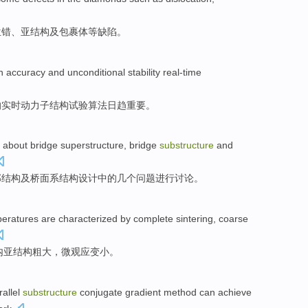
位错
、亚结构及
包裹体
等
缺陷
。
h accuracy
and
unconditional
stability
real-time
的
实时
动力
子结构
试验
算法
日趋
重要
。
about bridge superstructure,
bridge
substructure
and
部结构
及
桥面
系结构设计中的
几个
问题
进行
讨论
。
peratures
are characterized by
complete
sintering, coarse
内亚结构
粗大
，微观应变
小
。
rallel
substructure
conjugate
gradient
method
can
achieve