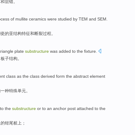
体
和
层
错
。
ocess
of
mullite
ceramics
were
studied
by
TEM and
SEM
.
陶瓷
的亚结构特征和
断裂
过程
。
triangle
plate
substructure
was added
to
the
fixture
.
角
板子结构。
ent
class
as
the
class derived form
the
abstract
element
的
一种
特殊
单元。
to the
substructure
or to an
anchor
post
attached
to the
上的
钳
尾
桩
上；