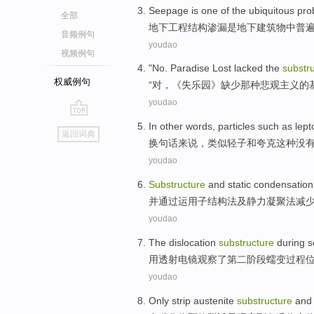
Seepage
is
one
of the
ubiquitous
pro
全部
地下
工程
结构
渗漏
是
地下
建筑物
中
普
音频例句
youdao
视频例句
"
No
.
Paradise Lost
lacked
the
substr
权威例句
“
对
，《失
乐园
》
缺少
那种
悲观主义
的
youdao
go
In
other words
,
particles
such
as lep
返回词典
top
换
句
话来说，类似轻子
和
夸克
这种
没
youdao
Substructure
and
static
condensation
并通过运用子结构法
及
静力
凝聚
法
减
youdao
The
dislocation
substructure
during
s
用
透射
电镜观察
了
第二
阶段
蠕
变
过程
youdao
Only
strip
austenite
substructure
and