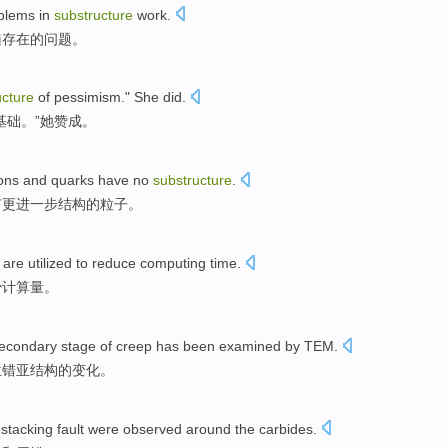
blems
in
substructure
work
.
遍存在
的
问题
。
ucture
of
pessimism
."
She
did.
基础。”
她
赞成。
tons
and
quarks
have no
substructure
.
有
更进一步结构的
粒子
。
are utilized to
reduce
computing
time.
少
计算
量。
econdary
stage
of
creep
has
been examined
by
TEM
.
位
错
亚结构
的
变化。
stacking
fault
were
observed
around the
carbides
.