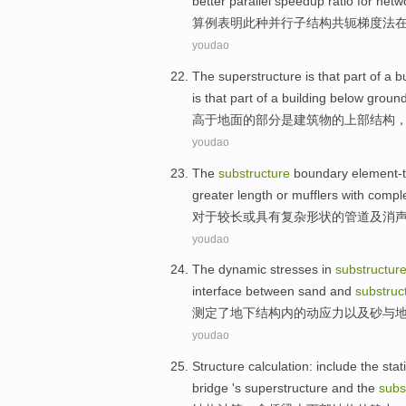
better parallel
speedup
ratio
for
netw
算例
表明
此种
并行
子结构
共轭
梯度
法
youdao
The
superstructure
is
that
part
of
a
b
is that part of a building
below
ground
高于
地面
的
部分
是
建筑物
的
上部结构
youdao
The
substructure
boundary
element-t
greater
length
or
mufflers
with
compl
对于
较
长
或
具有
复杂
形状
的
管道
及消
youdao
The
dynamic
stresses
in
substructur
interface between
sand
and
substruc
测定
了地下结构内
的
动
应力
以及
砂
与
youdao
Structure
calculation
:
include
the
stat
bridge
's
superstructure and
the
subs