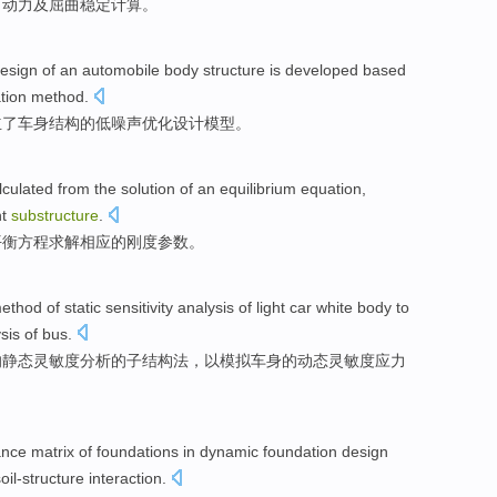
、
动力
及
屈曲
稳定
计算
。
esign
of
an
automobile body
structure
is
developed
based
tion
method
.
立了
车身
结构
的
低
噪声
优化
设计
模型
。
lculated
from
the
solution
of
an
equilibrium
equation
,
nt
substructure
.
平衡
方程
求解
相应
的
刚度
参数
。
ethod
of
static
sensitivity
analysis
of
light
car
white
body
to
sis of bus.
的
静态
灵敏度
分析
的
子结构
法
，
以
模拟
车身
的
动态
灵敏度应力
ance
matrix of
foundations
in
dynamic
foundation
design
oil-structure
interaction
.