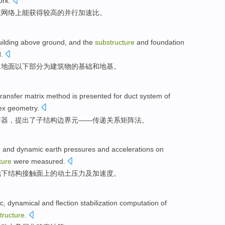
ork
.
在
网络
上
能
获得
较高的并行
加速
比
。
uilding
above
ground
, and the
substructure
and
foundation
.
，地面
以下
部分为建筑物的
基础
和
地基
。
ransfer
matrix
method
is
presented
for
duct
system
of
ex
geometry
.
声器
，
提出了
子结构
边界
元——传递关系
矩阵
法
。
e
and
dynamic
earth
pressures
and
accelerations
on
ture
were measured
.
地下结构接触面上的
动土
压力
及
加速度
。
ic
,
dynamical
and
flection
stabilization
computation
of
tructure
.