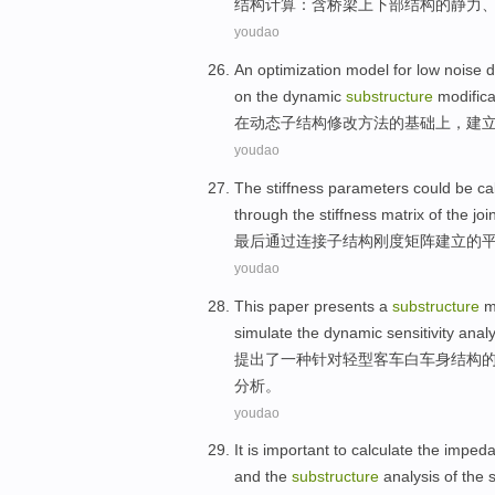
结构
计算
：
含
桥梁
上下
部结构
的
静力
youdao
An
optimization
model
for
low
noise
d
on
the
dynamic
substructure
modifica
在
动态
子结构
修改
方法
的
基础
上，
建
youdao
The
stiffness
parameters
could
be ca
through
the stiffness
matrix
of the
joi
最后
通过
连接子结构
刚度
矩阵
建立
的
youdao
This paper presents
a
substructure
m
simulate
the
dynamic
sensitivity analy
提出
了
一种
针对
轻型
客车
白
车身
结构
分析。
youdao
It
is
important
to
calculate the
imped
and
the
substructure
analysis
of the
s