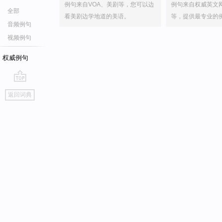
例句来自VOA、美剧等，您可以边
例句来自权威英文
全部
看美剧边学地道的美语。
等，提供最专业的
音频例句
视频例句
权威例句
go
返回词典
top