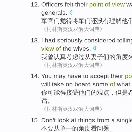
Officers
felt
their
point
of
view
w
generals
.
军官们
觉得
将军
们
还
没有
理解
他
《柯林斯英汉双解大词典》
I
had
seriously
considered
tellin
view
of
the
wives
.
我
曾
认真
考虑
过从妻子们
的
角度
《柯林斯英汉双解大词典》
You
may
have
to
accept
their
po
will
take
on board
some
of
what 
你
可能
得
接受
他们
的
观点
，
但是
话。
《柯林斯英汉双解大词典》
Don't
look at
things
from
a singl
不要
从
单一
的
角度
看
问题
。