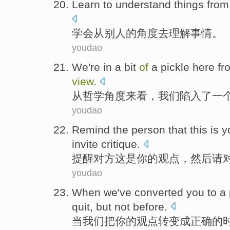
Learn to
understand
things
from
学会
从
别人
的
角度
去
理解
事情
。
youdao
We
're in
a
bit
of
a
pickle
here
fr
view
.
从
哲学
角度
来看，
我们
陷入
了一
youdao
Remind
the person
that this
is
y
invite
critique
.
提醒
对方
这
是
你
的
观点
，
然后
请
youdao
When
we
've converted
you
to a
quit
,
but
not
before
.
当
我们
把
你
的
观点
转变成
正确的