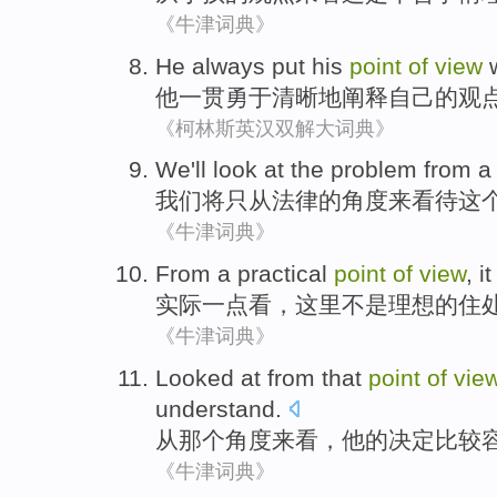
《牛津词典》
He
always
put
his
point
of
view
w
他
一贯
勇于
清晰
地阐释
自己
的
观
《柯林斯英汉双解大词典》
We
'll
look at
the
problem
from
a 
我们
将
只
从
法律
的
角度
来看待
这
《牛津词典》
From a
practical
point
of
view
,
it
实际
一点
看
，
这里
不是
理想
的
住
《牛津词典》
Looked at
from
that
point
of
vie
understand
.
从
那个
角度
来看，
他
的
决定
比较
《牛津词典》