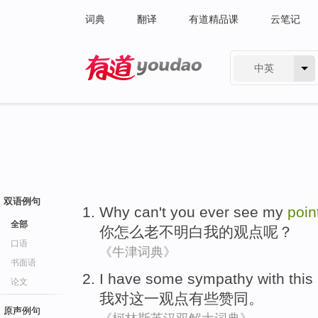
词典
翻译
有道精品课
云笔记
中英
有道 - 网易旗下搜索
双语例句
Why
can't
you
ever
see
my
poin
全部
你
怎么
老不
明白
我
的
观点呢？
口语
《牛津词典》
书面语
I
have
some
sympathy with
this
论文
我
对
这
一观点
有些
赞同
。
原声例句