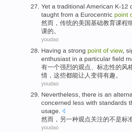
Yet a
traditional
American
K-12
taught from
a Eurocentric
point
然而，
传统
的
美国
基础教育
课程
课的。
youdao
Having
a
strong
point
of
view
,
si
enthusiast in
a
particular
field
m
有
一
个
强烈
的
观点
、
标志性
的
风
情，这些都
能
让
人
变得有趣
。
youdao
Nevertheless
, there is
an
altern
concerned
less with
standards
t
usage
.
然而
，另
一
种
观点
关注
的
不是
标
youdao