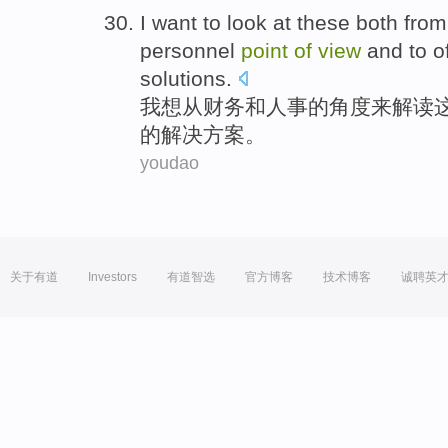
I
want to
look at
these
both
from
personnel
point
of
view
and
to
o
solutions
.
我
想
从
财务
和
人事
的
角度
来
解读
的
解决方案
。
youdao
关于有道
Investors
有道智选
官方博客
技术博客
诚聘英