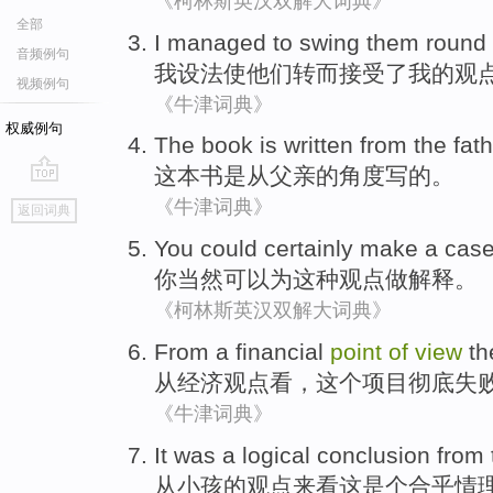
《柯林斯英汉双解大词典》
全部
I
managed to
swing
them
round
音频例句
我
设法
使
他们
转而
接受了
我
的
观
视频例句
《牛津词典》
权威例句
The book
is
written
from
the
fath
这本
书
是从
父亲
的
角度
写
的。
go
《牛津词典》
返回词典
top
You
could
certainly
make
a
cas
你
当然
可以
为
这种
观点
做
解释
。
《柯林斯英汉双解大词典》
From
a
financial
point
of
view
th
从
经济
观点
看，
这个
项目
彻底
失
《牛津词典》
It
was a
logical
conclusion
from
从
小孩
的
观点
来看
这
是个
合乎情