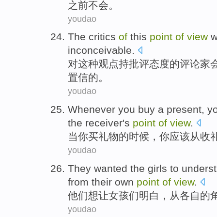
之前
不会
。
youdao
The
critics
of
this
point
of
view
w
inconceivable
.
对
这种
观点
持
批评
态度
的
评论家
置信的。
youdao
Whenever
you
buy
a present
, y
the
receiver
's
point
of
view
.
当
你
买
礼物
的
时候，你
应该
从
收
youdao
They
wanted
the
girls
to
unders
from
their own
point
of
view
.
他们
想让
女孩
们
明白
，
从
各自
的
youdao