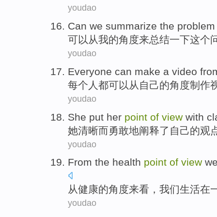
youdao
Can
we summarize
the
problem
可以
从
我
的
角度
来
总结
一下
这个
youdao
Everyone
can
make
a
video
fro
每个人都
可以
从
自己
的
角度
制作
youdao
She
put
her
point
of
view
with cl
她
清晰
而
勇敢
地
阐释了
自己
的
观
youdao
From
the
health
point
of
view
w
从
健康
的
角度
来看，
我们
生活
在
youdao