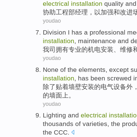
electrical
installation
quality
an
协助
工程部
经理
，
以
加强
和
改进
youdao
Division I
has a
professional
me
installation
,
maintenance
and
d
我司
拥有
专业
的
机电
安装
、
维修
youdao
None
of the
elements
,
except
s
installation
, has been screwed i
除了
贴
着墙壁
安装
的
电气
设备外
的墙面上。
youdao
Lighting
and
electrical
installati
thousands of
varieties
, the
prod
the
CCC
.