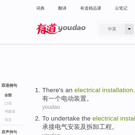
词典
翻译
有道精品课
云笔记
中英
有道 - 网易旗下搜索
双语例句
There's
an
electrical
installation
.
全部
有
一个
电动
装置
。
口语
youdao
书面语
To undertake
the
electrical
insta
论文
承接
电气
安装
及
拆卸
工程。
原声例句