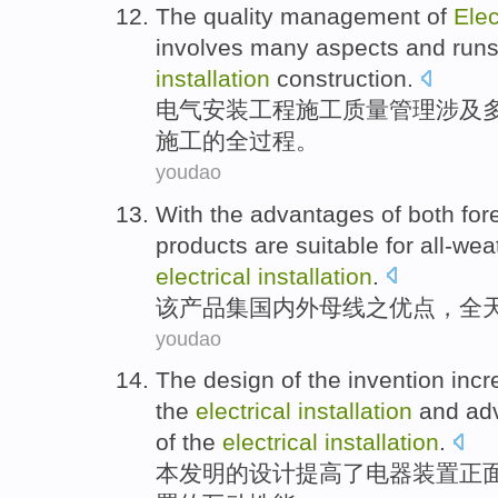
The
quality
management
of
Elec
involves
many aspects
and run
installation
construction.
电气
安装
工程
施工
质量
管理
涉及
施工
的
全过程
。
youdao
With the
advantages
of
both for
products
are
suitable
for
all-wea
electrical
installation
.
该
产品
集
国内外
母线
之
优点
，
全
youdao
The
design
of
the
invention
incr
the
electrical
installation
and
ad
of the
electrical
installation
.
本发明
的
设计
提高
了
电器
装置
正