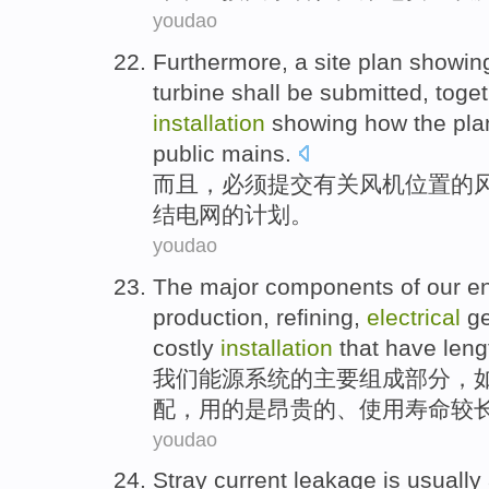
youdao
Furthermore
, a
site
plan
showin
turbine
shall be
submitted
,
toge
installation
showing
how
the pla
public
mains
.
而且
，
必须
提交有关
风机
位置
的
结
电网
的
计划
。
youdao
The
major
components
of
our
e
production
,
refining
,
electrical
ge
costly
installation
that
have leng
我们
能源
系统
的
主要
组成
部分，
配
，用的
是
昂贵
的、使用寿命
较
youdao
Stray
current
leakage
is
usually