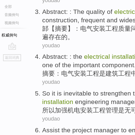
youdao
全部
Abstract: : The
quality
of
electric
音频例句
construction
,
frequent
and
wide
视频例句
䣃【摘要】：
电气
安装
工程
质量
权威例句
遍存在
的
。
youdao
go
Abstract
: : the
electrical
installa
返回词典
top
one
of the
important
component
摘要
：
电气
安装
工程
是
建筑
工程
youdao
So it
is
inevitable
to strengthen
installation
engineering
manage
所以
加强
机电
安装
工程
管理
是
无
youdao
Assist
the project
manager
to
e