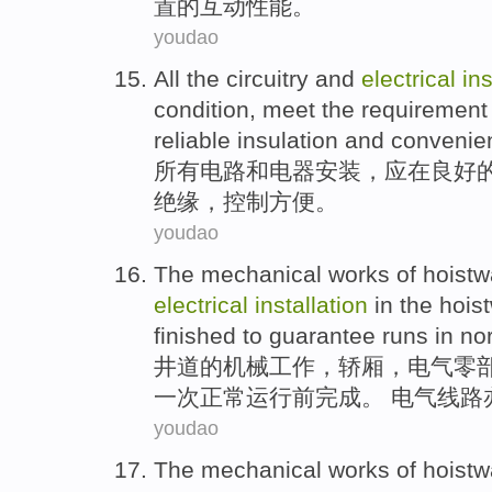
置的
互动
性能
。
youdao
All
the
circuitry
and
electrical
ins
condition
,
meet the
requirement
reliable
insulation
and
convenie
所有
电路
和
电器
安装
，
应
在
良好
绝缘
，
控制
方便
。
youdao
The
mechanical
works
of
hoistw
electrical
installation
in the hoi
finished
to guarantee
runs
in
no
井
道
的
机械
工作
，
轿
厢，
电气
零
一次
正常
运行
前
完成
。 电气线路
youdao
The
mechanical
works
of hoist