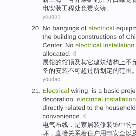
电
安装
工程处
负责
安装。
youdao
No
hangings
of
electrical
equip
the
building
constructions
of
Chin
Center. No
electrical
installation
allocated.
展馆
的
馆顶
及
其它
建筑
结构
上
不
备的
安装
不可
超过所划定的范围
youdao
Electrical
wiring
,
is
a
basic
proje
decoration
,
electrical
installation
directly
related
to the household
convenience
.
电气
布线
，
是
家居
装修
装饰
中的
坏
，
直接
关系
着
住户
用电
安全
以