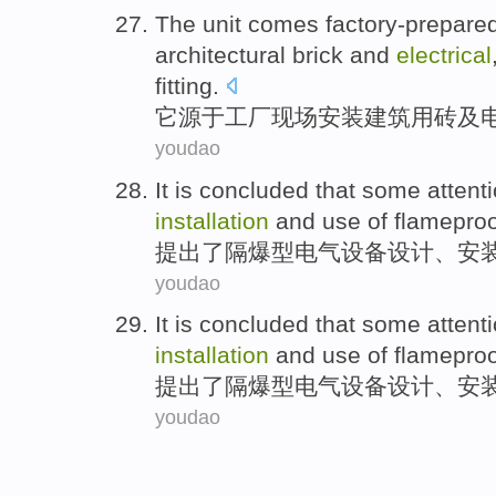
The unit
comes factory-prepare
architectural
brick
and
electrical
fitting
.
它
源于
工厂
现场
安装
建筑
用砖
及
youdao
It is concluded
that some
attent
installation
and
use
of flamepro
提出
了隔爆
型
电气
设备
设计
、
安
youdao
It is concluded
that some
attent
installation
and
use
of flamepro
提出
了隔爆
型
电气
设备
设计
、
安
youdao