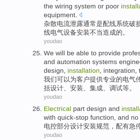
the
wiring
system
or
poor
install
equipment
.
杂散
电流
泄露
通常
是
配线
系统
破
线
电气
设备
安装
不当造成
的。
youdao
We
will be able
to
provide
profe
and
automation
systems
engine
design
,
installation
,
integration
,
我们
可以
为
客户提供
专业
的
电气
括
设计
、
安装
、
集成
、
调试
等
。
youdao
Electrical
part
design
and
instal
with
quick-stop
function
, and
no
电控
部分
设计
安装
规范
，
配有
急
youdao