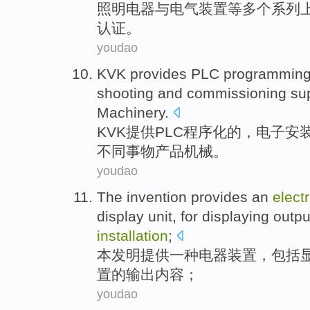
照明电器
与
电气
装置
等
多个
系列
认证
。
youdao
KVK
provides
PLC
programmin
shooting
and
commissioning
su
Machinery
.
KVK
提供
PLC
程序化
的，
电子
安
不同事物
产品
机械
。
youdao
The invention
provides
an
electr
display
unit
,
for
displaying
outpu
installation
;
本
发明
提供
一种
电器
装置
，
包括
置
的
输出
内容
；
youdao