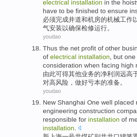
electrical
installation
in
the hoist
have to be
finished
to
ensure
in
必须
完成
井道
和
机房
的
机械
工作
气
安装
以
确保
检修
运行
。
youdao
Thus the
net profit
of
other
busi
of
electrical
installation
,
but
one
consideration
when facing
high
由此
可得
其他
业务
的
净利润
远
高
对
高风险
，
做好亏本
的准备。
youdao
New
Shanghai
One
well placed
engineering
construction
compa
responsible for
installation
of
me
installation
.
新
上海
一
号
井煤矿
副井
井口
罐笼