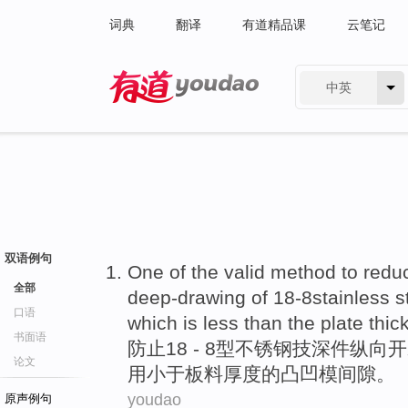
词典
翻译
有道精品课
云笔记
中英
有道 - 网易旗下搜索
双语例句
One of
the
valid
method to redu
全部
deep-drawing
of
18-8stainless
s
口语
which is
less than
the
plate
thic
书面语
防止18 - 8型
不锈钢
技深件
纵向
开
论文
用
小于
板料
厚度的凸凹模
间隙
。
youdao
原声例句