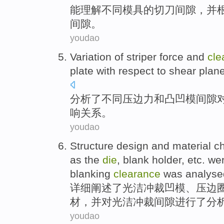
能
理解
不同
模具
的
切
刀
间隙
，
并
间隙。
youdao
Variation of
striper
force
and
cle
plate with respect
to
shear
plan
分析了
不同压边
力
和
凸凹
模
间隙
响关系。
youdao
Structure
design
and
material c
as the
die
,
blank
holder
,
etc.
we
blanking
clearance
was analyse
详细
阐述
了光洁
冲
裁
凹模
、
压
边
材
，
并
对光洁冲裁
间隙
进行
了分
youdao