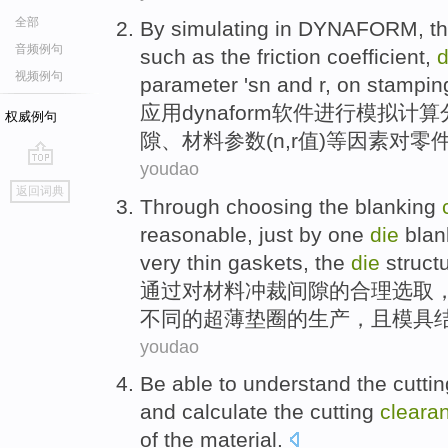
全部
By
simulating
in DYNAFORM
, t
音频例句
such
as the
friction
coefficient
,
d
视频例句
parameter
'sn
and
r
,
on
stamping
应用dynaform软件
进行
模拟
计算
权威例句
隙
、
材料
参数
(
n
,
r值
)
等
因素
对
零
youdao
go
返回词典
top
Through
choosing
the
blanking
reasonable
,
just by
one
die
blan
very thin gaskets
, the
die
struct
通过
对
材料
冲
裁
间隙
的
合理
选取
不同
的
超薄
垫圈的生产，且
模具
youdao
Be able to
understand
the
cuttin
and
calculate
the
cutting
cleara
of
the
material.