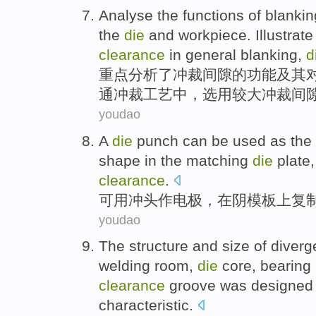
Analyse
the
functions
of
blankin
the
die
and
workpiece
.
Illustrate
clearance
in
general
blanking
,
d
重点分析
了
冲
裁
间隙
的
功能
及其
通
冲裁工艺中，选用较
大冲
裁间
youdao
A
die
punch
can be used as
the
shape
in
the matching
die
plate
clearance
.
可用
冲头
作
电极
，
在
阴模板上
复
youdao
The
structure
and
size
of
diverg
welding
room,
die
core, bearing
clearance
groove
was
designed 
characteristic.