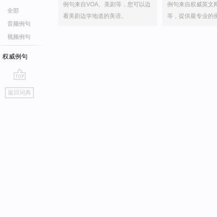
例句来自VOA、美剧等，您可以边
例句来自权威英文
全部
看美剧边学地道的美语。
等，提供最专业的
音频例句
视频例句
权威例句
go
返回词典
top