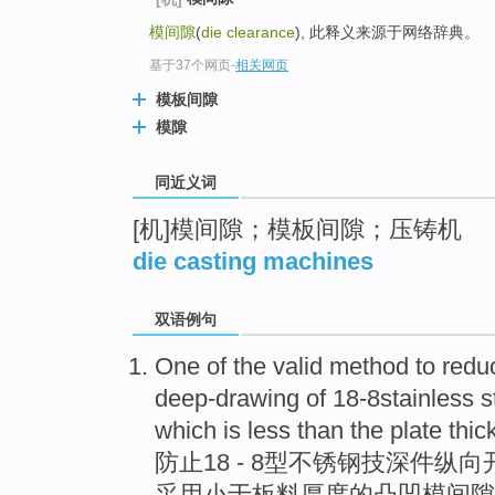
top
模间隙
(
die clearance
), 此释义来源于网络辞典。
基于37个网页
-
相关网页
模板间隙
模隙
同近义词
[机]模间隙；模板间隙；压铸机
die casting machines
双语例句
One of
the
valid
method to redu
deep-drawing
of
18-8stainless
s
which is
less than
the
plate
thic
防止18 - 8型
不锈钢
技深件
纵向
采用
小于
板料
厚度的凸凹模
间隙