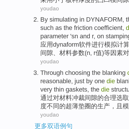
youdao
By
simulating
in DYNAFORM
, 
such
as the
friction
coefficient
,
d
parameter
'sn
and
r
,
on
stamping
应用dynaform软件
进行
模拟
计
间隙
、
材料
参数
(
n
,
r值
)
等
因素
youdao
Through
choosing
the
blanking
reasonable
,
just by
one
die
blan
very thin gaskets
, the
die
struct
通过
对
材料
冲
裁
间隙
的
合理
选取
度
不同
的
超薄
垫圈的生产，且
模
youdao
更多双语例句