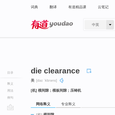
词典
翻译
有道精品课
云笔记
中英
有道 - 网易旗下搜索
die clearance
目录
美
[daɪ ˈklɪrəns]
释义
[机] 模间隙；模板间隙；压铸机
用法
例句
网络释义
专业释义
go
模间隙
[机]