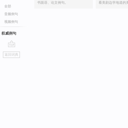
书面语、论文例句。
看美剧边学地道的
全部
音频例句
视频例句
权威例句
go
返回词典
top