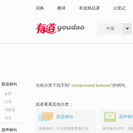
词典
翻译
有道精品课
云笔记
中英
有道 - 网易旗下搜索
双语例句
当前分类下找不到"
compressed textures
"的例句。
全部
口语
或者看看其他分类：
书面语
双语例句
原声例
论文
海量例句，可以按难度查看口语、
例句来自VOA、美
原声例句