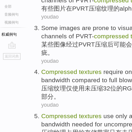
channels
of
PVRT-
compressed
全部
有些
图片
在
PVRT
压缩
纹理
的
alp
音频例句
youdao
视频例句
Some
images
are prone to
visua
权威例句
channels
of
PVRT-
compressed
某些
图像
经过
PVRT
压缩后可能会
疵。
go
返回词典
top
youdao
Compressed
textures
require
on
bandwidth
compared to full blo
压缩
纹理
仅
使用未压缩
32
位
的
RG
部分。
youdao
Compressed
textures
use
only
a
bandwidth
needed for uncompr