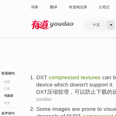
词典
翻译
有道精品课
云笔记
中英
有道 - 网易旗下搜索
双语例句
DXT
compressed
textures
can 
全部
device
which
doesn't
support
it
.
口语
DXT
压缩
纹理
，
可以
防止
下载
的
书面语
youdao
论文
Some
images
are
prone to
visua
原声例句