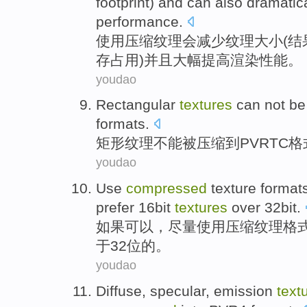
footprint
)
and
can also
dramatica
performance
.
使用
压缩
纹理
会
减少
纹理
大小
(
结
存
占用
)
并且
大幅
提高
渲染
性能。
youdao
Rectangular
textures
can not
be
formats
.
矩形
纹理
不能
被
压缩
到
PVRTC
格
youdao
Use
compressed
texture
format
prefer
16
bit
textures
over
32
bit
.
如果
可以
，尽量
使用
压缩
纹理
格
于
32
位的。
youdao
Diffuse
,
specular
, emission
text