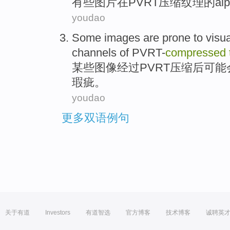
有些
图片
在
PVRT
压缩
纹理
的
al
youdao
Some
images
are prone to
visua
channels
of
PVRT-
compressed
某些
图像
经过
PVRT
压缩后可能
瑕疵。
youdao
更多双语例句
关于有道
Investors
有道智选
官方博客
技术博客
诚聘英