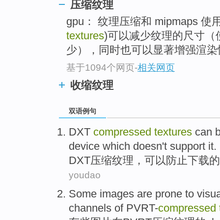
压缩纹理
gpu： 纹理压缩和 mipmaps 使
textures
)可以减少纹理的尺寸（
少），同时也可以显著增强渲染
基于1094个网页
-
相关网页
收缩纹理
双语例句
DXT
compressed
textures
can 
device
which
doesn't
support
it
.
DXT
压缩
纹理
，
可以
防止
下载
的
youdao
Some
images
are
prone to
visua
channels
of
PVRT-
compressed