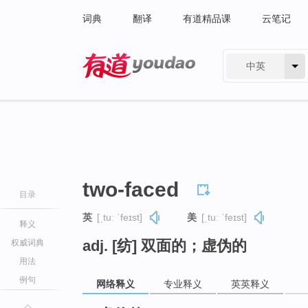
词典
翻译
有道精品课
云笔记
中英
有道 - 网易旗下搜索
two-faced
目录
英
[ˌtuː ˈfeɪst]
美
[ˌtuː ˈfeɪst]
释义
adj. [纺] 双面的；虚伪的
权威词典
用法
例句
网络释义
专业释义
英英释义