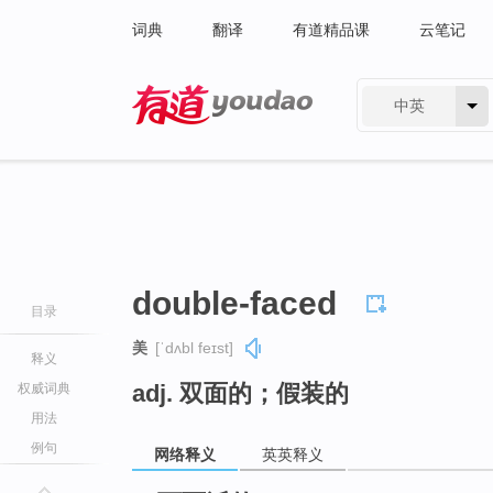
词典
翻译
有道精品课
云笔记
中英
有道 - 网易旗下搜索
double-faced
目录
美
[ˈdʌbl feɪst]
释义
adj. 双面的；假装的
权威词典
用法
例句
网络释义
英英释义