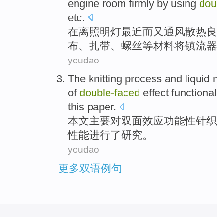
engine room
firmly
by
using
dou
etc
.
在
离
照明灯
最近而又通风散热良
布、
扎
带、螺丝等材料
将
镇流器
youdao
The
knitting
process
and liquid 
of
double-faced
effect
functional
this
paper
.
本文主要
对
双面
效应
功能性
针织
性能
进行了研究。
youdao
更多双语例句