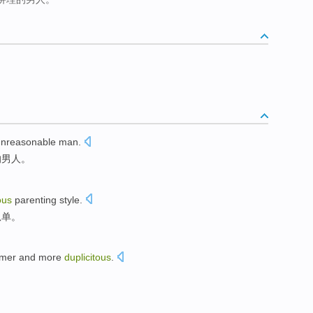
unreasonable
man
.
的
男人
。
ous
parenting
style.
孤单
。
irmer and
more
duplicitous
.
。