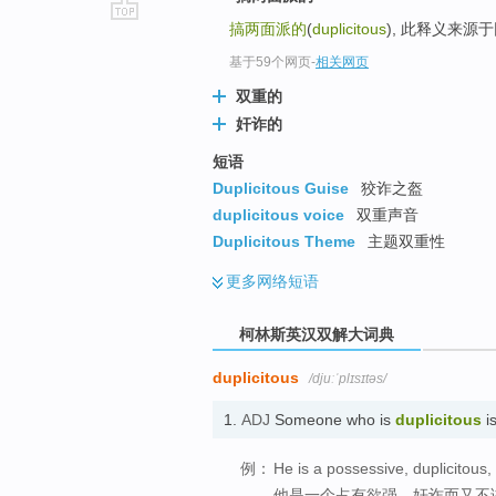
搞两面派的
(
duplicitous
), 此释义来源
go
top
基于59个网页
-
相关网页
双重的
奸诈的
短语
Duplicitous Guise
狡诈之盔
duplicitous voice
双重声音
Duplicitous Theme
主题双重性
更多
网络短语
柯林斯英汉双解大词典
duplicitous
/djuːˈplɪsɪtəs/
1.
ADJ
Someone who is
duplicitous
i
例：
He is a possessive, duplicitou
他是一个占有欲强，奸诈而又不