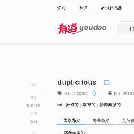
词典
翻译
有道精品课
中
有道 - 网易旗下搜索
duplicitous
目录
英
[djuːˈplɪsɪtəs]
美
[duːˈplɪsɪt
释义
adj. 奸诈的；双重的；搞两面派的
权威词典
用法
网络释义
专业释义
英英
例句
搞两面派的