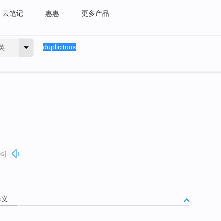
云笔记
惠惠
更多产品
英
əs]
释义