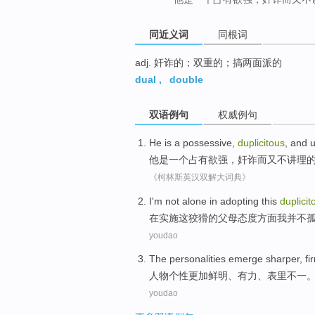
同近义词
同根词
adj. 奸诈的；双重的；搞两面派的
dual
,
double
双语例句
权威例句
He
is
a
possessive
,
duplicitous
,
and
他
是
一个
占有欲强
，
奸诈
而
又
不讲理
《柯林斯英汉双解大词典》
I
'm not
alone
in
adopting
this
duplicit
在
实施
这
狡猾
的
父母
态度方面
我
并不
youdao
The personalities
emerge
sharper
, f
人物
个性
更加
鲜明
、有力、表里不一
youdao