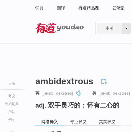
词典
翻译
有道精品课
云笔记
中英
有道 - 网易旗下搜索
ambidextrous
目录
英
[ˌæmbiˈdekstrəs]
美
[ˌæmbiˈdekstrəs]
释义
adj. 双手灵巧的；怀有二心的
权威词典
用法
例句
网络释义
专业释义
英英释义