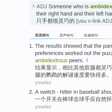
ADJ
Someone who is
ambidex
1.
their right hand and their left ha
只手都很灵巧的
[usu v-link ADJ
双语例句
原声例句
权威例句
The results
showed
that
the
par
preferences worked out the
puz
ambidextrous
peers.
结果
显示
，相比其他
双腿都灵巧
腿的鹦鹉的
解
谜速度要
快得
多
。
youdao
A
switch
- hitter
in
baseball
shou
一个
开关
在
棒球
击球手
应
自然
怀
youdao