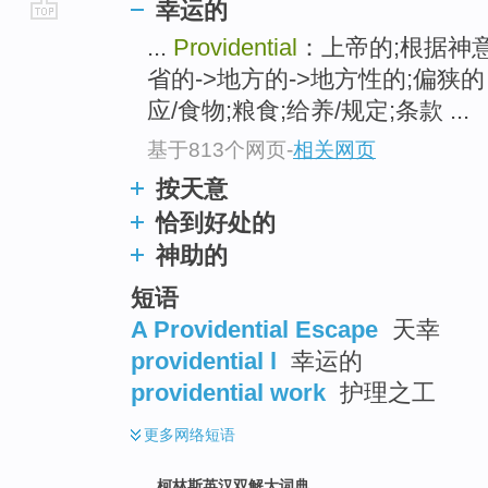
幸运的
go
...
Providential
：上帝的;根据神意
top
省的->地方的->地方性的;偏狭的 pr
应/食物;粮食;给养/规定;条款 ...
基于813个网页
-
相关网页
按天意
恰到好处的
神助的
短语
A Providential Escape
天幸
providential l
幸运的
providential work
护理之工
更多
网络短语
柯林斯英汉双解大词典