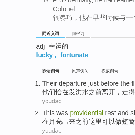
Providentially, he had earli
Colonel.
很凑巧，他在早些时候与一
同近义词
同根词
adj. 幸运的
lucky
,
fortunate
双语例句
原声例句
权威例句
Their
departure
just
before
the
f
他们
恰
在
发洪水
之前
离开
，走得
youdao
This
was
providential
rest
and
s
在
月亮
出来
之前
这里
可以做
短暂
youdao