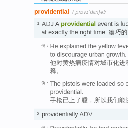
providential
/ˌprɒvɪˈdɛnʃəl/
ADJ
A
providential
event is lu
1.
at exactly the right time. 凑巧
He explained the yellow feve
例：
to discourage urban growth.
他对黄热病疫情对城市化进
释。
The pistols were loaded so 
例：
providential.
手枪已上了膛，所以我们能
providentially
ADV
2.
例：