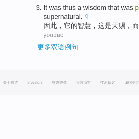
It
was thus
a
wisdom
that
was
p
supernatural
.
因此
，
它
的
智慧
，
这
是
天赐
，
而
youdao
更多双语例句
关于有道
Investors
有道智选
官方博客
技术博客
诚聘英