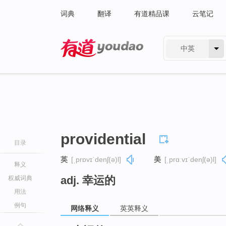
词典
翻译
有道精品课
云笔记
中英
有道 - 网易旗下搜索
providential
目录
英
[ˌprɒvɪˈdenʃ(ə)l]
美
[ˌprɑːvɪˈdenʃ(ə)l]
释义
adj. 幸运的
权威词典
用法
例句
网络释义
英英释义