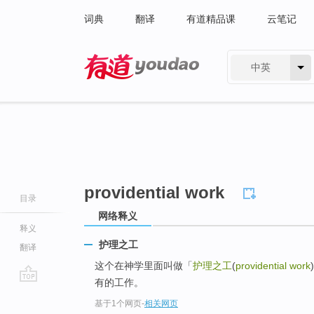
词典
翻译
有道精品课
云笔记
中英
有道 - 网易旗下搜索
providential work
目录
网络释义
释义
护理之工
翻译
这个在神学里面叫做「
护理之工
(
providential work
有的工作。
go
基于1个网页
-
相关网页
top