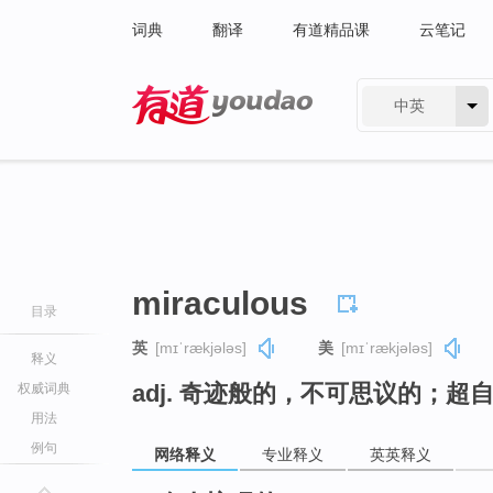
词典
翻译
有道精品课
云笔记
中英
有道 - 网易旗下搜索
miraculous
目录
英
[mɪˈrækjələs]
美
[mɪˈrækjələs]
释义
adj. 奇迹般的，不可思议的；超
权威词典
用法
例句
网络释义
专业释义
英英释义