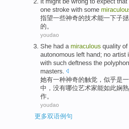
It
might
be
wrong
to expect that
one stroke with
some
miraculou
指望
一些
神奇
的
技术
能
一下子
拯
的。
youdao
She
had
a
miraculous
quality
of
autonomous
left hand
;
no
artist
with
such
deftness
the
polyphon
masters
.
她
有
一
种
神奇
的
触觉
，
似乎是
一
中，
没有
哪位艺术家
能
如此
娴熟
作
。
youdao
更多双语例句