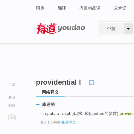
词典
翻译
有道精品课
云笔记
中英
有道 - 网易旗下搜索
providential l
目录
网络释义
释义
幸运的
翻译
... sputa a n. (pl. )口水, 痰(sputum的复数)
providen
基于1个网页
-
相关网页
go
top