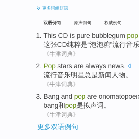
更多
词组短语
双语例句
原声例句
权威例句
This
CD
is
pure
bubblegum
pop
这
张CD
纯粹
是
“
泡泡糖
”
流行音
《牛津词典》
Pop
stars
are always
news
.
流行音乐
明星
总是
新闻人物
。
《牛津词典》
Bang
and
pop
are
onomatopoei
bang
和
pop
是
拟声
词
。
《牛津词典》
更多双语例句