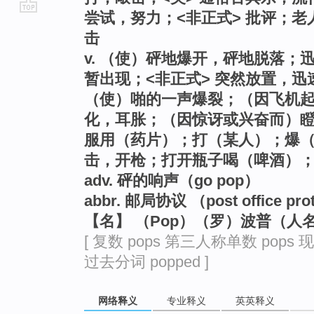
尝试，努力；<非正式> 批评；老
go
击
top
v. （使）砰地爆开，砰地脱落
暂出现；<非正式> 突然放置，
（使）啪的一声爆裂；（因飞机
化，耳胀；（因惊讶或兴奋而）瞪
服用（药片）；打（某人）；爆
击，开枪；打开瓶子喝（啤酒）；
adv. 砰的响声（go pop）
abbr. 邮局协议 （post office p
【名】 （Pop）（罗）波普（人
[ 复数 pops 第三人称单数 pops 现
过去分词 popped ]
网络释义
专业释义
英英释义