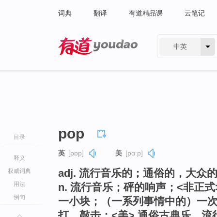
词典
翻译
有道精品课
云笔记
中英
有道 - 网易旗下搜索
pop
目录
英
[pɒp]
美
[pɑːp]
释义
adj. 流行音乐的；通俗的，大众
权威词典
用法
n. 流行音乐；砰的响声；<非正式
例句
一小块；（一系列事情中的）一
打，敲击；<美> 通俗古典乐，流行