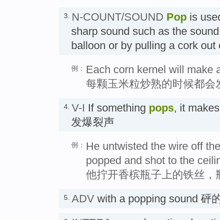
N-COUNT/SOUND
Pop
is used
3.
sharp sound such as the sound
balloon or by pulling a cork ou
Each corn kernel will make
例：
每颗玉米粒炒熟的时候都会
V-I
If something
pops
, it make
4.
发爆裂声
He untwisted the wire off th
例：
popped and shot to the ceili
他拧开香槟瓶子上的铁丝，
ADV
with a popping sou
5.