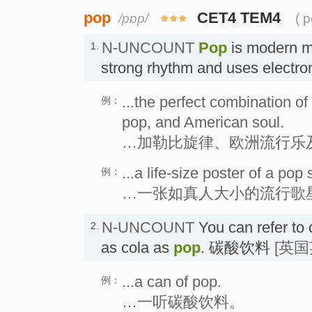
pop
CET4 TEM4
/pɒp/
( 
N-UNCOUNT
Pop
is modern mu
1.
strong rhythm and uses elect
...the perfect combination 
例：
pop, and American soul.
…加勒比旋律、欧洲流行乐
...a life-size poster of a pop s
例：
…一张如真人大小的流行歌
N-UNCOUNT
You can refer to
2.
as cola as
pop
. 碳酸饮料
[英国
...a can of pop.
例：
…一听碳酸饮料。