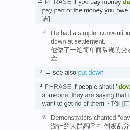
PHRASE
If you pay money
d
12.
pay part of the money you ow
语]
He had a simple, convention
例：
down at settlement.
他做了一笔简单而常规的交
金。
→ see also
put down
13.
PHRASE
If people shout "
dow
14.
someone, they are saying that 
want to get rid of them. 打倒
[
Demonstrators chanted "down
例：
游行的人群高呼“打倒叛乱分