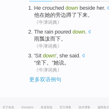
He
crouched
down
beside
her
.
他
在
她
的
旁边
蹲
了下来
。
《牛津词典》
The rain
poured
down
.
雨
瓢泼
而下。
《牛津词典》
'
Sit
down
',
she
said
.
“
坐下
。”
她
说
。
《牛津词典》
更多双语例句
关于有道
Investors
有道智选
官方博客
技术博客
诚聘英