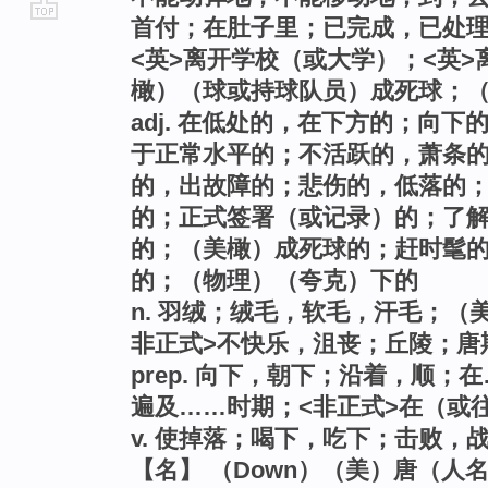
首付；在肚子里；已完成，已处
go
<英>离开学校（或大学）；<英
top
橄）（球或持球队员）成死球；
adj. 在低处的，在下方的；向
于正常水平的；不活跃的，萧条
的，出故障的；悲伤的，低落的
的；正式签署（或记录）的；了解
的；（美橄）成死球的；赶时髦
的；（物理）（夸克）下的
n. 羽绒；绒毛，软毛，汗毛；（
非正式>不快乐，沮丧；丘陵；唐斯锚
prep. 向下，朝下；沿着，顺
遍及……时期；<非正式>在（或
v. 使掉落；喝下，吃下；击败，
【名】 （Down）（美）唐（人