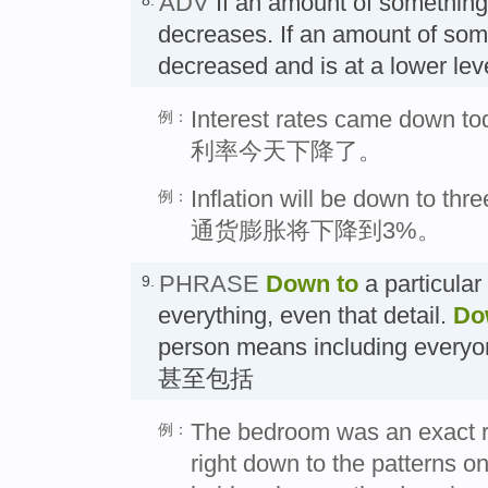
ADV
If an amount of somethin
8.
decreases. If an amount of som
decreased and is at a lower le
Interest rates came down to
例：
利率今天下降了。
Inflation will be down to thre
例：
通货膨胀将下降到3%。
PHRASE
Down to
a particular
9.
everything, even that detail.
Do
person means including everyon
甚至包括
The bedroom was an exact rep
例：
right down to the patterns o