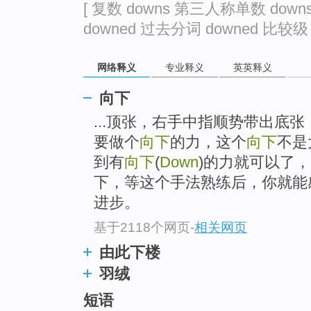
[ 复数 downs 第三人称单数 down
downed 过去分词 downed 比较级 m
网络释义
专业释义
英英释义
向下
...顶张，右手中指顺势带出底
要做个
向下
的力，这个
向下
不是
到有
向下
(
Down
)的力就可以了
下，等这个手法熟练后，你就能
进步。
基于2118个网页
-
相关网页
由此下楼
羽绒
短语