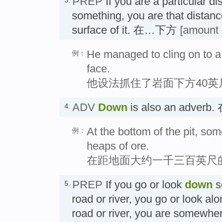
PREP
If you are a particular d
3.
something, you are that distanc
surface of it. 在…下方
[amount
He managed to cling on to a
例：
face.
他设法抓住了岩面下方40英
ADV
Down
is also an adve
4.
At the bottom of the pit, so
例：
heaps of ore.
在距地面大约一千三百英尺
PREP
If you go or look
down
s
5.
road or river, you go or look alo
road or river, you are somewhe