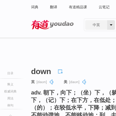
词典
翻译
有道精品课
云笔记
中英
有道 - 网易旗下搜索
down
目录
英
[daʊn]
美
[daʊn]
释义
adv. 朝下，向下；（坐）下，
权威词典
用法
下，（记）下；在下方，在低处
例句
（的）；在较低水平，下降；减
不能动弹地，不能移动地；到，