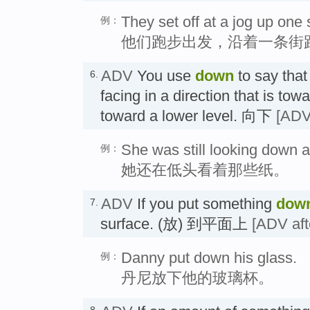
They set off at a jog up one
例：
他们跑步出发，沿着一条街
ADV
You use
down
to say that
6.
facing in a direction that is tow
toward a lower level. 向下
[ADV 
She was still looking down a
例：
她还在低头看着那些纸。
ADV
If you put something
dow
7.
surface. (放) 到平面上
[ADV aft
Danny put down his glass.
例：
丹尼放下他的玻璃杯。