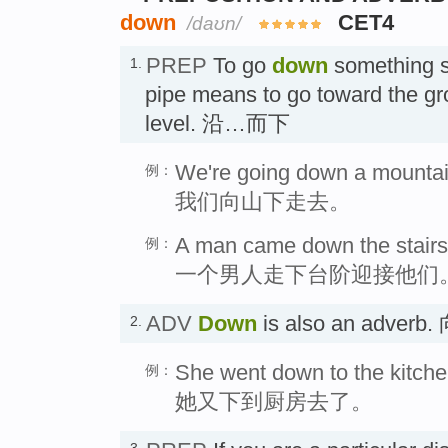
down
CET4
/daʊn/
PREP
To go
down
something s
1.
pipe means to go toward the gr
level. 沿…而下
We're going down a mountai
例：
我们向山下走去。
A man came down the stairs
例：
一个男人走下台阶迎接他们
ADV
Down
is also an adver
2.
She went down to the kitche
例：
她又下到厨房去了。