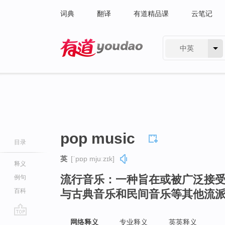
词典
翻译
有道精品课
云笔记
中英
有道 - 网易旗下搜索
pop music
目录
英
[ˈpɒp mjuːzɪk]
释义
流行音乐：一种旨在或被广泛接
例句
百科
与古典音乐和民间音乐等其他流
go
网络释义
专业释义
英英释义