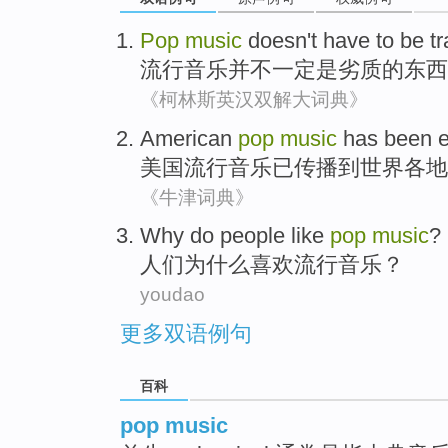
Pop
music
doesn't
have
to
be
t
流行
音乐
并不
一定
是
劣质
的东西
《柯林斯英汉双解大词典》
American
pop
music
has been
美国
流行
音乐
已
传播
到
世界各地
《牛津词典》
W
hy do people like
pop
music
?
人
们为什么喜欢流行音乐？
youdao
更多双语例句
百科
pop music