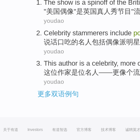
The show
is
a spinoff
of the
Brit
"美国
偶像
"
是
英国
真人
秀节目
"
youdao
Celebrity
stammerers
include
p
说话
口吃
的
名人
包括
偶像
派
明星
youdao
This
author
is
a celebrity
,
more
这位
作家
是
位
名人——
更
像个
流
youdao
更多双语例句
关于有道
Investors
有道智选
官方博客
技术博客
诚聘英