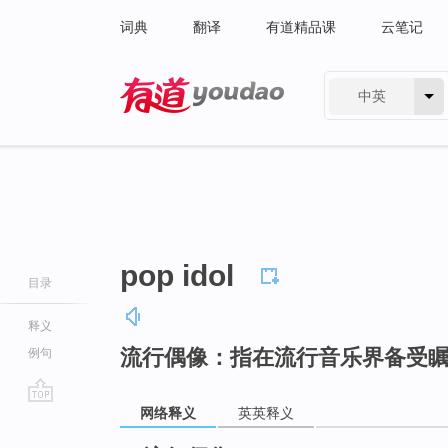
词典
翻译
有道精品课
云笔记
中英
有道 - 网易旗下搜索
pop idol
目录
释义
流行偶像：指在流行音乐界备受
例句
网络释义
英英释义
go
top