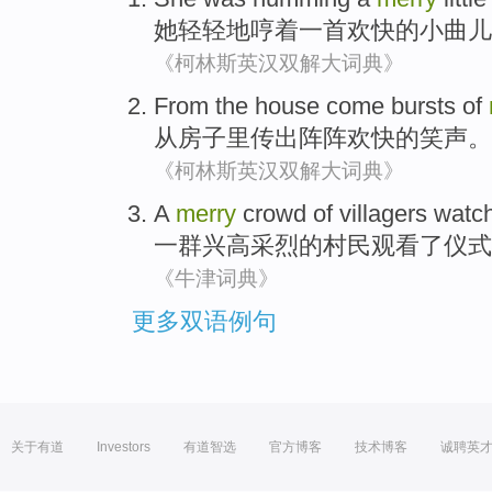
她
轻轻地
哼着一首欢快的小曲儿
《柯林斯英汉双解大词典》
From
the house
come bursts
of
从
房子
里
传出
阵阵欢快的笑声。
《柯林斯英汉双解大词典》
A
merry
crowd
of
villagers
watc
一
群
兴高采烈
的
村民
观看
了仪式
《牛津词典》
更多双语例句
关于有道
Investors
有道智选
官方博客
技术博客
诚聘英