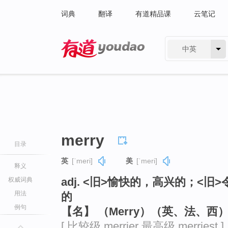
词典
翻译
有道精品课
云笔记
中英
有道 - 网易旗下搜索
merry
目录
英
[ˈmeri]
美
[ˈmeri]
释义
adj. <旧>愉快的，高兴的；<
权威词典
用法
的
例句
【名】 （Merry）（英、法、西
[ 比较级 merrier 最高级 merriest ]