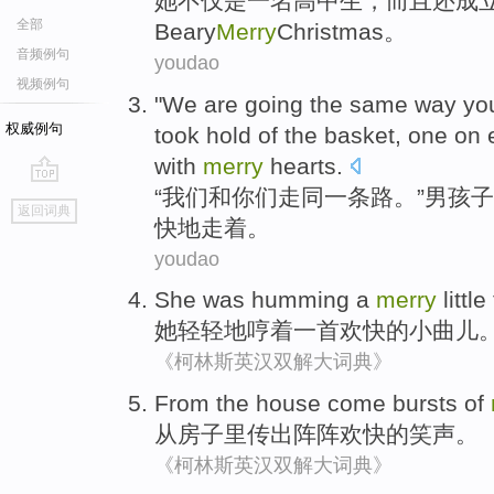
她
不仅
是
一
名高中生
，而且
还
成
全部
Beary
Merry
Christmas
。
音频例句
youdao
视频例句
"
We
are
going
the same
way
yo
权威例句
took hold of the
basket
, one on
with
merry
hearts
.
“
我们
和
你们
走
同一
条路
。”
男孩子
go
返回词典
top
快
地走着。
youdao
She
was humming
a
merry
little
她
轻轻地
哼着一首欢快的小曲儿
《柯林斯英汉双解大词典》
From
the house
come bursts
of
从
房子
里
传出
阵阵欢快的笑声。
《柯林斯英汉双解大词典》