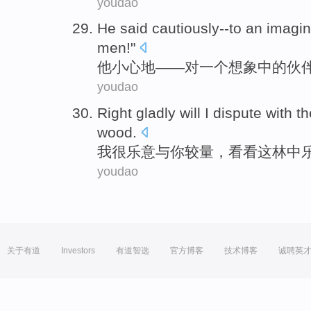
youdao
He
said
cautiously
--
to
an
imagin
men
!"
他
小心
地——
对
一个
想象中的
伙
youdao
Right gladly will
I
dispute
with
th
wood
.
我
很
乐意
与
你
较量
，看看这
林中
youdao
关于有道
Investors
有道智选
官方博客
技术博客
诚聘英