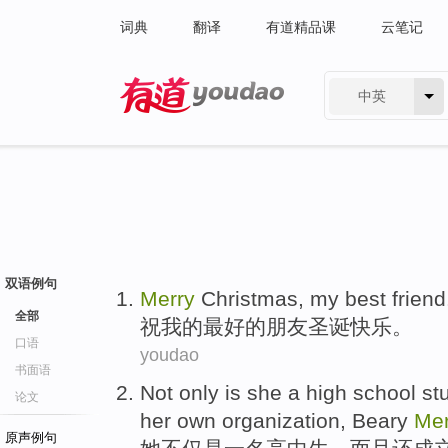
词典
翻译
有道精品课
云笔记
中英
有道 - 网易旗下搜索
双语例句
Merry
Christmas
,
my
best
friend
全部
祝
我
的最好的
朋友
圣诞快乐。
口语
youdao
书面语
Not only
is
she
a
high school
st
论文
her own
organization
,
Beary
Mer
原声例句