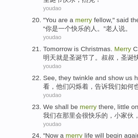
youdao
"
You
are
a
merry
fellow
,"
said
th
“
你
是
一个
快乐
的人
。”
老人
说
。
youdao
Tomorrow
is
Christmas
.
Merry
C
明天
就是
圣诞节
了。
叔叔
，
圣诞
youdao
See
,
they
twinkle
and
show
us
h
看
，
他们
闪烁着
，
告诉
我们
如何
youdao
We
shall
be
merry
there
,
little o
我们
在那里
会
很
快乐
的，
小家伙
youdao
"
Now
a
merry
life
will
begin
agai