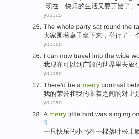
“
现在
，
快乐
的
生活
又
要
开始了
。”
youdao
The whole
party
sat
round
the t
大家
围着
桌子
坐下来
，
举行了
一
youdao
I
can
now
travel
into the
wide
wo
我
现在
可以
到
广阔
的
世界里
去旅
youdao
There'd
be
a
merry
contrast
bet
我
的
荣誉
和
我的
衣着之间
的
对比
youdao
A
merry
little bird
was singing
o
一
只
快乐
的
小鸟
在
一棵
落叶松
上