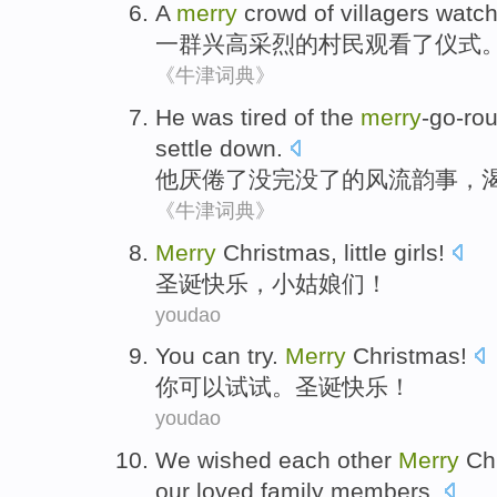
A
merry
crowd
of
villagers
watc
一
群
兴高采烈
的
村民
观看
了仪式
《牛津词典》
He
was tired of
the
merry
-go-ro
settle
down
.
他
厌倦
了没完没了
的
风流韵事
，
《牛津词典》
Merry
Christmas
,
little girls
!
圣诞
快乐，
小姑娘
们！
youdao
You
can
try
.
Merry
Christmas
!
你
可以
试试
。
圣诞
快乐！
youdao
W
e wished each other
Merry
Chr
our loved family members.