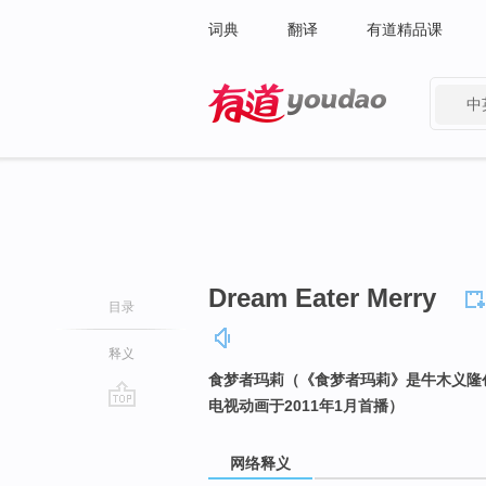
词典
翻译
有道精品课
中
有道 - 网易旗下搜索
Dream Eater Merry
目录
释义
食梦者玛莉（《食梦者玛莉》是牛木义隆创作的漫
电视动画于2011年1月首播）
go
top
网络释义