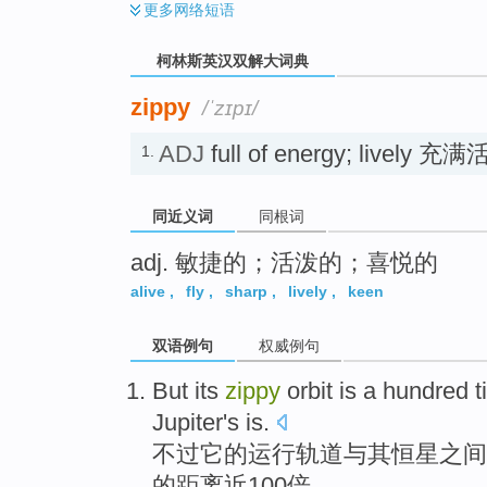
更多
网络短语
柯林斯英汉双解大词典
zippy
/ˈzɪpɪ/
ADJ
full of energy; livel
1.
同近义词
同根词
adj. 敏捷的；活泼的；喜悦的
alive
,
fly
,
sharp
,
lively
,
keen
双语例句
权威例句
But
its
zippy
orbit
is a hundred
t
Jupiter
's is.
不过
它
的
运行
轨道与其
恒星
之间
的距离
近
100
倍
。