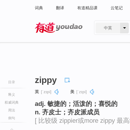
词典
翻译
有道精品课
云笔记
中英
有道 - 网易旗下搜索
zippy
目录
英
[ˈzɪpi]
美
[ˈzɪpi]
释义
adj. 敏捷的；活泼的；喜悦的
权威词典
用法
n. 齐皮士；齐皮派成员
例句
[ 比较级 zippier或more zippy 最高级