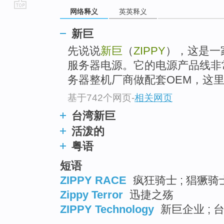
网络释义
英英释义
go
top
新巨
先说说
新巨
（
ZIPPY
），这是一
服务器电源。它的电源产品线非
务器整机厂商做配套OEM，这里面S
基于742个网页
-
相关网页
台湾新巨
活泼的
粤语
短语
ZIPPY RACE
疯狂骑士 ; 猖獗骑士
Zippy Terror
迅捷之殇
ZIPPY Technology
新巨企业 ; 