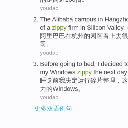
youdao
The Alibaba
campus
in
Hangzh
of
a
zippy
firm
in
Silicon Valley
.
阿里巴巴
在
杭州
的
园区
看上去
很
司
。
youdao
Before
going to bed
,
I
decided t
my
Windows
zippy
the next day
睡觉
前
我
决定
运行
碎片整理
，
这
力的
Windows
。
youdao
更多双语例句