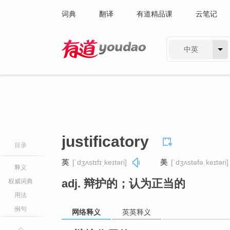
词典
翻译
有道精品课
云笔记
中英
有道 - 网易旗下搜索
justificatory
目录
英
[ˈdʒʌstɪfɪˌkeɪtəri]
美
[ˈdʒʌstəfəˌkeɪtəri]
释义
adj. 辩护的；认为正当的
权威词典
用法
例句
网络释义
英英释义