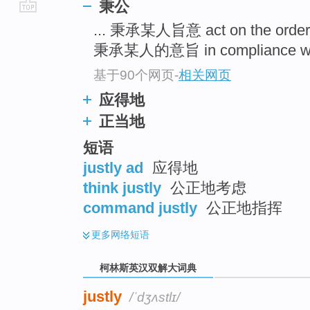
秉公
go
... 秉承某人旨意 act on the order
top
秉承某人的意旨 in compliance with 
基于90个网页
-
相关网页
应得地
正当地
短语
justly ad
应得地
think justly
公正地考虑
command justly
公正地指挥
更多
网络短语
柯林斯英汉双解大词典
justly
/ˈdʒʌstlɪ/