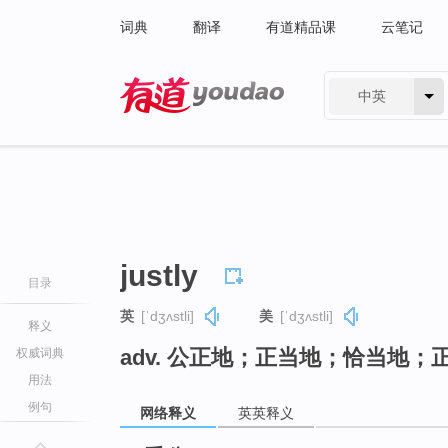
词典
翻译
有道精品课
云笔记
中英
有道 - 网易旗下搜索
justly
目录
英
[ˈdʒʌstli]
美
[ˈdʒʌstli]
释义
adv. 公正地；正当地；恰当地；
权威词典
用法
例句
网络释义
英英释义