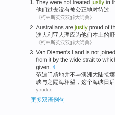
They
were
not
treated
justly
in
t
他们
过去
没有
被
公正
地
对待
过。
《柯林斯英汉双解大词典》
Australians
are
justly
proud
of
t
澳大利亚
人理
应为
他们
本土
的
野
《柯林斯英汉双解大词典》
Van
Diemen
's
Land
is not
joined
from it
by the
wide
strait
to
whic
given.
范迪
门斯
地
并不
与
澳洲
大陆接壤
峡
与之隔海相望，
这个
海峡日后
youdao
更多双语例句