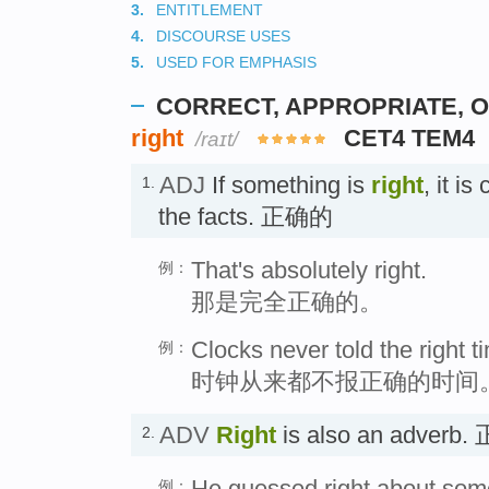
3.
ENTITLEMENT
4.
DISCOURSE USES
5.
USED FOR EMPHASIS
CORRECT, APPROPRIATE, 
right
CET4 TEM4
/raɪt/
ADJ
If something is
right
, it i
1.
the facts. 正确的
That's absolutely right.
例：
那是完全正确的。
Clocks never told the right t
例：
时钟从来都不报正确的时间
ADV
Right
is also an adver
2.
He guessed right about some
例：