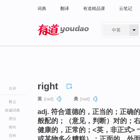
词典
翻译
有道精品课
云笔记
中英
有道 - 网易旗下搜索
right
目录
英
[raɪt]
美
[raɪt]
释义
adj. 符合道德的，正当的；正
权威词典
用法
般配的；（意见，判断）对的；
例句
健康的，正常的；<英，非正式>
百科
或某物多么糟糕）；正面的，外