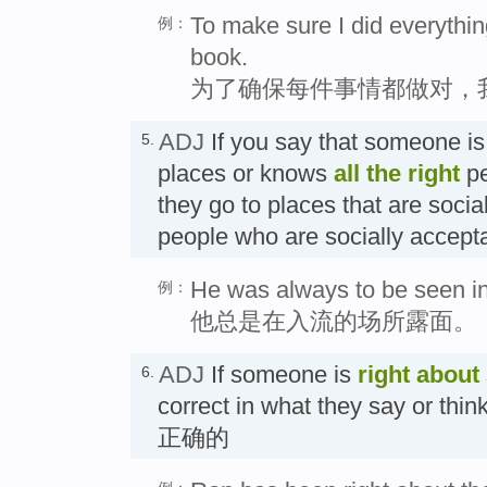
To make sure I did everything
例：
book.
为了确保每件事情都做对，
ADJ
If you say that someone is
5.
places or knows
all the
right
pe
they go to places that are soci
people who are socially acce
He was always to be seen in 
例：
他总是在入流的场所露面。
ADJ
If someone is
right
about
6.
correct in what they say or t
正确的