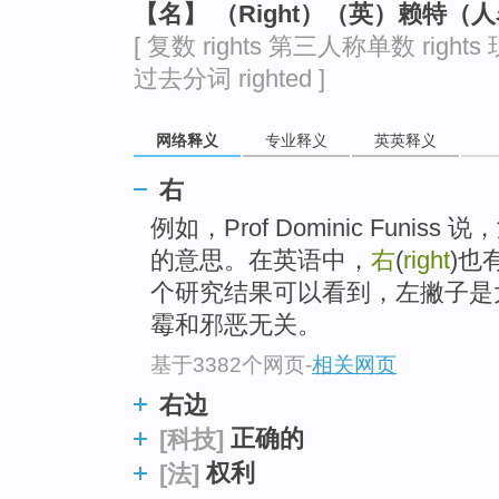
【名】 （Right）（英）赖特（
[ 复数 rights 第三人称单数 rights 
过去分词 righted ]
网络释义
专业释义
英英释义
右
例如，Prof Dominic Funiss
的意思。在英语中，
右
(
right
)也
个研究结果可以看到，左撇子是
霉和邪恶无关。
基于3382个网页
-
相关网页
右边
正确的
[科技]
权利
[法]