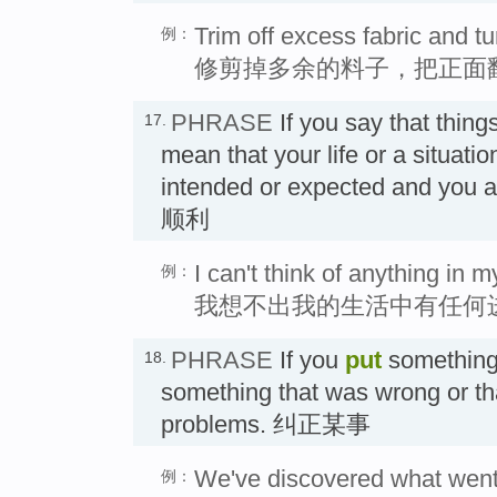
Trim off excess fabric and tur
例：
修剪掉多余的料子，把正面
PHRASE
If you say that thing
17.
mean that your life or a situati
intended or expected and you a
顺利
I can't think of anything in my
例：
我想不出我的生活中有任何
PHRASE
If you
put
somethin
18.
something that was wrong or t
problems. 纠正某事
We've discovered what went 
例：