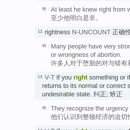
At least he knew right from 
例：
至少他明白是非。
rightness
N-UNCOUNT
正确
12.
Many people have very stron
例：
or wrongness of abortion.
许多人对于堕胎的对与错有
V-T
If you
right
something or if
13.
returns to its normal or correct 
undesirable state. 纠正; 矫正
They recognize the urgency 
例：
他们认识到整顿经济的迫切