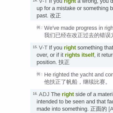
V-T
If you
right
a wrong, you 
14.
up for a mistake or something b
past. 改正
We've made progress in right
例：
我们已经在改正过去的错误
V-T
If you
right
something that 
15.
over, or if it
rights
itself
, it ret
position. 扶正
He righted the yacht and con
例：
他扶正了帆船，继续比赛。
ADJ
The
right
side of a materia
16.
intended to be seen and that fa
made into something. 正面的
[