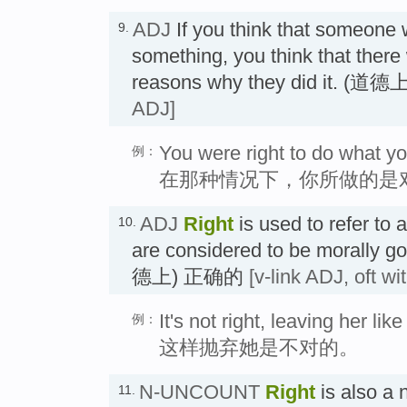
ADJ
If you think that someone
9.
something, you think that ther
reasons why they did it. 
ADJ]
You were right to do what yo
例：
在那种情况下，你所做的是
ADJ
Right
is used to refer to a
10.
are considered to be morally g
德上) 正确的
[v-link ADJ, oft wi
It's not right, leaving her like 
例：
这样抛弃她是不对的。
N-UNCOUNT
Right
is also a
11.