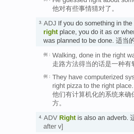
他对有些事情猜对了。
ADJ
If you do something in the
3.
right
place, you do it as or whe
was planned to be done. 适
Walking, done in the right wa
例：
走路方法得当的话是一种有
They have computerized syst
例：
right pizza to the right place.
他们有计算机化的系统来确
方。
ADV
Right
is also an adve
4.
after v]