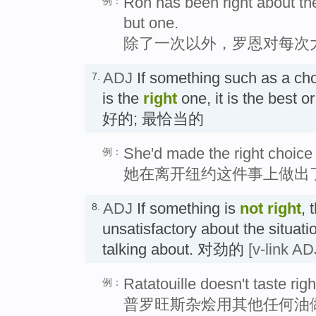
Ron has been right about the
例：
but one.
除了一次以外，罗恩对每次
ADJ
If something such as a choi
7.
is the
right
one, it is the best 
好的; 最恰当的
She'd made the right choice
例：
她在离开纽约这件事上做出
ADJ
If something is
not
right
, 
8.
unsatisfactory about the situati
talking about. 对劲的
[v-link AD
Ratatouille doesn't taste righ
例：
普罗旺斯杂烩用其他任何油