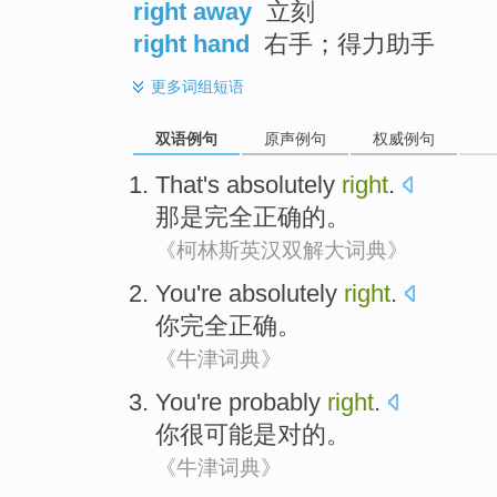
right away
立刻
right hand
右手；得力助手
更多
词组短语
双语例句
原声例句
权威例句
That
's
absolutely
right
.
那
是
完全
正确
的。
《柯林斯英汉双解大词典》
You
're absolutely
right
.
你
完全
正确
。
《牛津词典》
You
're
probably
right
.
你
很
可能是
对
的。
《牛津词典》