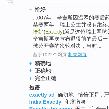
go
恰好
top
...007年，辛吉斯因温网的赛
禁赛两年，瑞士公主并没有继续
恰好
(
Exactly
)就是这位瑞士网
辛吉斯再次宣布退役前的最后一场比
球公开赛的次轮对决，当时...
基于1022个网页
-
相关网页
精确地
正确地
完全正确
短语
exactly ad
确切地 ; 恰恰正是 ; 
India Exactly
印度激舞
Exactly the same
无二 ; 完全一样