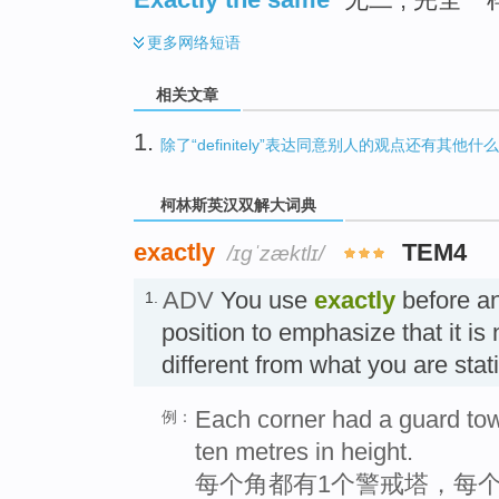
更多
网络短语
相关文章
1.
除了“definitely”表达同意别人的观点还有其他什
柯林斯英汉双解大词典
exactly
TEM4
/ɪɡˈzæktlɪ/
ADV
You use
exactly
before a
1.
position to emphasize that it is
different from what you are st
Each corner had a guard tow
例：
ten metres in height.
每个角都有1个警戒塔，每个