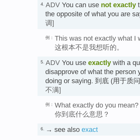
ADV
You can use
not exactly
t
4.
the opposite of what you ar
调]
This was not exactly what I 
例：
这根本不是我想听的。
ADV
You use
exactly
with a qu
5.
disapprove of what the person y
doing or saying. 到底 (用于质
不满]
What exactly do you mean?
例：
你到底什么意思？
→ see also
exact
6.