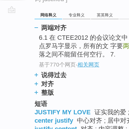
网络释义
专业释义
英英释义
go
top
两端对齐
6.1 在 CTEE2012 的会议论
点罗马字显示，所有的文 字要
落之间不能留任何空行。 7.
基于770个网页
-
相关网页
说得过去
对齐
整版
短语
JUSTIFY MY LOVE
证实我的爱 ;
center justify
中心对齐 ; 居中对齐
justify-content
对齐 ; 内容调整 ;