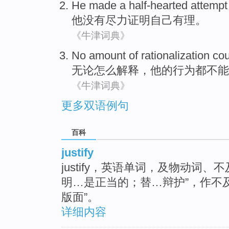
He
made a half-hearted attempt
他
没有尽力
证明
自己
有理。
《牛津词典》
No
amount
of
rationalization
co
无论
怎么
解释
，
他
的
行为都不能
《牛津词典》
更多双语例句
百科
justify
justify，英语单词，及物动词
明…是正当的；替…辩护”，作不
版面”。
详细内容