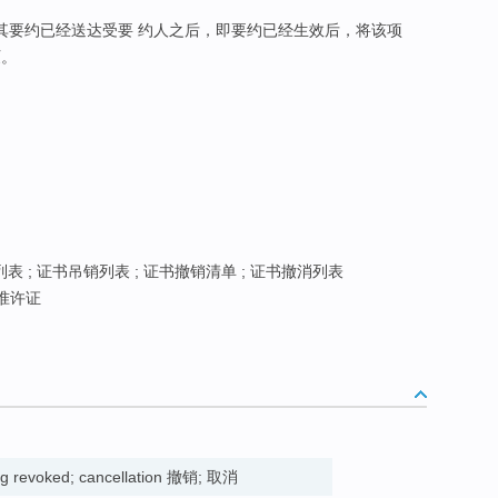
其要约已经送达受要 约人之后，即要约已经生效后，将该项
灭。
表 ; 证书吊销列表 ; 证书撤销清单 ; 证书撤消列表
销准许证
eing revoked; cancellation 撤销; 取消