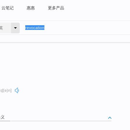
云笔记
惠惠
更多产品
英
ɪʃ(ə)n]
释义