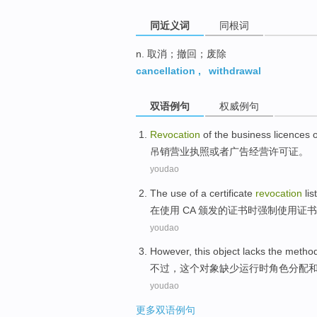
同近义词
同根词
n. 取消；撤回；废除
cancellation
,
withdrawal
双语例句
权威例句
Revocation
of
the business
licences
吊销
营业
执照
或者
广告
经营
许可证
。
youdao
The
use
of a
certificate
revocation
list
在
使用
CA
颁发
的
证书
时
强制
使用
证书
youdao
However
,
this
object
lacks
the
metho
不过
，
这个
对象
缺少
运行时
角色
分配
youdao
更多双语例句