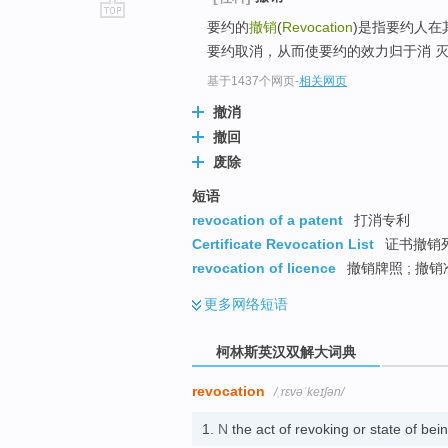
要约的
撤销
(
Revocation
)是指要约人在
go
要约取消，从而使要约的效力归于消 
top
基于1437个网页
-
相关网页
撤消
撤回
废除
短语
revocation of a patent
打消专利
Certificate Revocation List
证书撤销列
revocation of licence
撤销牌照 ; 撤
更多
网络短语
柯林斯英汉双解大词典
revocation
/ˌrɛvəˈkeɪʃən/
1.
N
the act of revoking or state of b