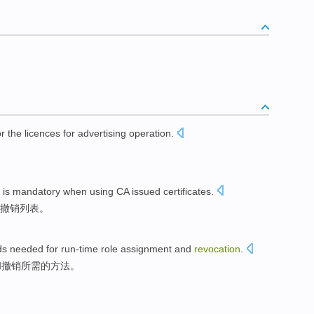
or
the
licences
for
advertising
operation
.
is
mandatory
when
using
CA
issued
certificates
.
撤销
列表
。
ds
needed for
run-time
role
assignment
and
revocation
.
和
撤销
所需
的
方法
。