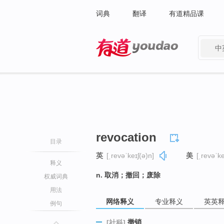
词典
翻译
有道精品课
中
有道 - 网易旗下搜索
revocation
目录
英
[ˌrevəˈkeɪʃ(ə)n]
美
[ˌrevəˈke
释义
n. 取消；撤回；废除
权威词典
用法
网络释义
专业释义
英英
例句
撤销
[社科]