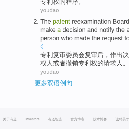
专利权
的
程序。
youdao
The
patent
reexamination
Boar
make
a
decision
and
notify
the
person who
made the
request
f
专利
复审
委员会
复审
后
，
作出
决
权人
或者
撤销
专利权
的
请求
人
。
youdao
更多双语例句
关于有道
Investors
有道智选
官方博客
技术博客
诚聘英