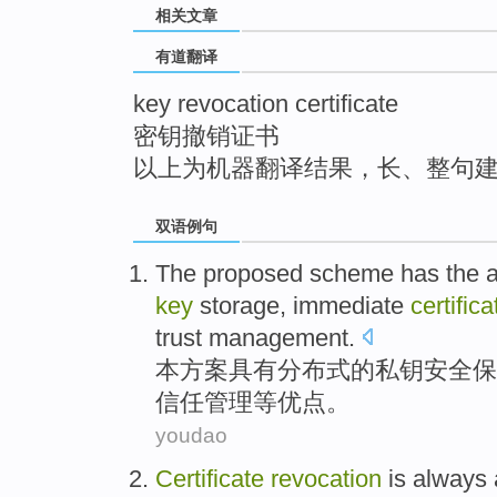
相关文章
top
有道翻译
key revocation certificate
密钥撤销证书
以上为机器翻译结果，长、整句
双语例句
The
proposed scheme
has
the
key
storage
,
immediate
certifica
trust
management
.
本
方案
具有
分布式
的
私
钥
安全
保
信任
管理
等
优点
。
youdao
Certificate
revocation
is
always