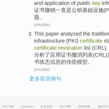
and
application
of
public
key
inf
证书
撤销
一直
是
公钥
基础设施
(
P
题
。
youdao
This paper analyzed
the
traditio
infrastructure
(
PKI
)
certificate
st
certificate
revocation
list
(
CRL
).
分析
了应用
证书
撤消
列表
(CRL)
书
状态
信息
的
传统
模型
。
youdao
更多双语例句
关于有道
Investors
有道智选
官方博客
技术博客
诚聘英