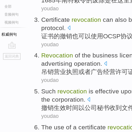
1685年
南特
敕令
的
废除
是
在这里
全部
youdao
音频例句
Certificate
revocation
can
also
b
视频例句
protocol
.
权威例句
证书
的
撤销
也
可以
使用
OCSP
协
youdao
go
Revocation
of
the business
lice
返回词典
top
advertising
operation
.
吊销
营业
执照
或者
广告
经营
许可
youdao
Such
revocation
is
effective
upon
the corporation
.
撤销
生效
时间以
公司
秘书
收到文
youdao
The
use
of a
certificate
revocati