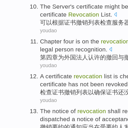
The
Server
's
certificate
might
be
certificate
Revocation
List
.
可以
根据
证书
撤销
列表
检查
服务
youdao
Chapter
four
is
on the
revocatio
legal person
recognition
.
第四
章
为
外国
法人
认许
的
撤回
与
youdao
A
certificate
revocation
list
is
ch
certificate
has
not been
revoked
检查
证书
撤销
列表
以
确保
证书
还
youdao
The
notice
of
revocation
shall
re
dispatched a notice of acceptan
撤销
要约
的
通知
应当
在受要约人