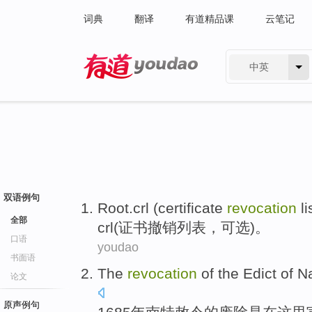
词典
翻译
有道精品课
云笔记
中英
有道 - 网易旗下搜索
双语例句
Root.crl
(
certificate
revocation
li
全部
crl
(
证书
撤销
列表
，
可选
)。
口语
youdao
书面语
The
revocation
of
the
Edict
of
N
论文
原声例句