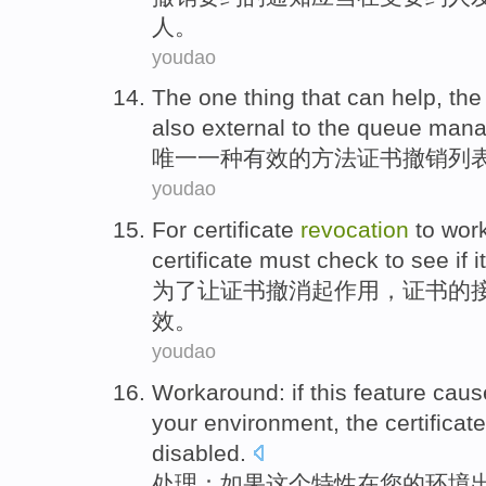
人。
youdao
The one thing
that can help,
the
also
external
to the
queue
mana
唯一
一种有效
的
方法
证书
撤销
列
youdao
For
certificate
revocation
to
wor
certificate
must
check
to
see if it
为了让
证书
撤消起
作用
，证书
的
效
。
youdao
Workaround
:
if
this
feature
caus
your
environment
, the
certificate
disabled
.
处理
：
如果
这个
特性
在
您
的
环境