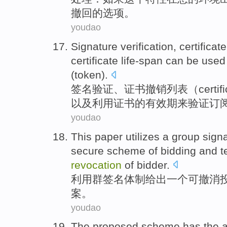
撤回
的选项。
youdao
Signature
verification
,
certificate
certificate
life-span
can be
used
(
token
).
签名
验证
、
证书
撤销
列表
（
certif
以及
利用
证书的
有效期
来
验证
订
youdao
This
paper
utilizes
a
group
sign
secure
scheme
of
bidding and t
revocation
of
bidder
.
利用
群
签名
体制
给出
一个
可撤消
案
。
youdao
The
proposed scheme
has
the