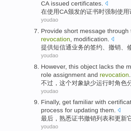
CA
issued
certificates
.
在
使用
CA
颁发
的
证书
时
强制
使用
youdao
Provide
short message
through
revocation
,
modification
.
提供
短信
通业务
的
签约
、
撤销
、
youdao
However
,
this
object
lacks
the
m
role
assignment
and
revocation
.
不过
，
这个
对象
缺少
运行时
角色
youdao
Finally
,
get familiar with
certifica
process
for
updating
them
.
最后
，
熟悉
证书
撤销
列表
和
更新
youdao