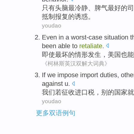
只有头脑
最
冷静
、
脾气最好
的
司
抵制
报复
的
诱惑
。
youdao
Even
in a
worst-case
situation
t
been
able to
retaliate
.
即使
最
坏
的
情形
发生，
美国
也
能
《柯林斯英汉双解大词典》
If
we
impose
import duties
,
othe
against
u
.
我们
若征收
进口税
，
别的
国家
就
youdao
更多双语例句