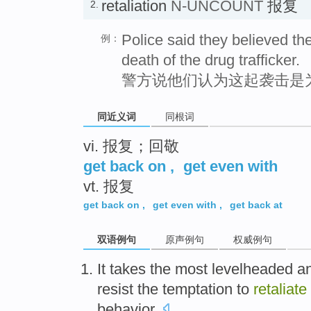
retaliation
N-UNCOUNT
报复
2.
Police said they believed the
例：
death of the drug trafficker.
警方说他们认为这起袭击是
同近义词
同根词
vi. 报复；回敬
get back on
,
get even with
vt. 报复
get back on
,
get even with
,
get back at
双语例句
原声例句
权威例句
It takes
the most
levelheaded
a
resist
the
temptation to
retaliate
behavior
.