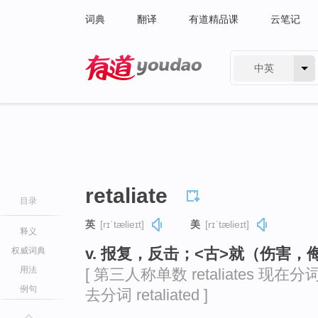
词典
翻译
有道精品课
云笔记
中英
有道 - 网易旗下搜索
retaliate
目录
英
[rɪˈtælieɪt]
美
[rɪˈtælieɪt]
释义
v. 报复，反击；<古>就（伤害
权威词典
用法
[ 第三人称单数 retaliates 现在分词 re
例句
去分词 retaliated ]