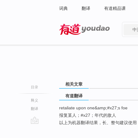
词典
翻译
有道精品课
中
有道 - 网易旗下搜索
相关文章
目录
有道翻译
释义
retaliate upon one&amp;#x27;s foe
翻译
报复某人；#x27；年代的敌人
以上为机器翻译结果，长、整句建议使用
go
top