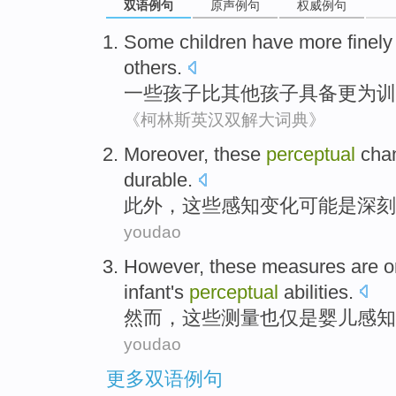
双语例句
原声例句
权威例句
Some
children
have
more
finely
others
.
一些
孩子
比
其他
孩子
具备
更为
训
《柯林斯英汉双解大词典》
Moreover
,
these
perceptual
cha
durable
.
此外
，
这些
感知
变化
可能
是
深刻
youdao
However
,
these
measures
are
o
infant's
perceptual
abilities
.
然而
，
这些
测量
也
仅
是
婴儿
感知
youdao
更多双语例句