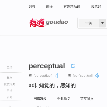
词典
翻译
有道精品课
云笔记
中英
有道 - 网易旗下搜索
perceptual
目录
英
[pəˈseptʃuəl]
美
[pərˈseptʃuəl]
释义
adj. 知觉的，感知的
权威词典
用法
例句
网络释义
专业释义
英英释义