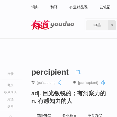
词典
翻译
有道精品课
云笔记
中英
有道 - 网易旗下搜索
percipient
目录
英
[pəˈsɪpiənt]
美
[pərˈsɪpiənt]
释义
adj. 目光敏锐的；有洞察力的
权威词典
用法
n. 有感知力的人
例句
网络释义
专业释义
英英释义