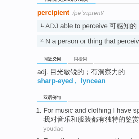
percipient
/pəˈsɪpɪənt/
ADJ
able to perceive 可感知的
1.
N
a person or thing that perc
2.
同近义词
同根词
adj. 目光敏锐的；有洞察力的
sharp-eyed
,
lyncean
双语例句
For
music
and
clothing
I
have
s
我
对
音乐
和
服装
都
有
独特
的鉴赏
youdao