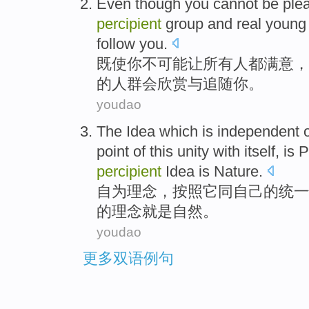
Even though
you
cannot
be
ple
percipient
group
and
real
young
follow
you.
既使
你
不
可能
让
所有人都
满意
，
的
人群
会
欣赏
与追随你。
youdao
The
Idea
which
is
independent or
point
of
this unity
with
itself
, is 
percipient
Idea is
Nature
.
自为
理念
，按照
它
同
自己
的
统一
的
理念就是
自然
。
youdao
更多双语例句